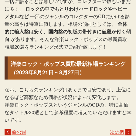
一括に語ることは難しいですが、コレクターの数もいまだ
に多く、
ロックの中でもとりわけハードロックやヘビー
メタルなど
一部のジャンルのコレクターのCDにかける熱
量の高さは特筆に値します。相場の傾向としては、
全体
的に輸入盤は安く、国内盤の初版の帯付きに値段が付く傾
向
があります。そんな洋楽ロック・ポップスの最新買取
相場20選をランキング形式でご紹介致します！
洋楽ロック・ポップス買取最新相場ランキング
（2023年8月21日～8月27日）
なお、こちらのランキングはあくまで目安であり、上位に
なるほど高額なため価格が状況によって変化します。
洋楽ロック・ポップスというジャンルのCDの、特に高価
なタイトル20選として参考程度に考えていただけますと幸
いです。
前の週
次の週