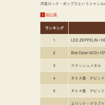
洋楽ロック・ポップスというジャンル
前の週
ランキング
1
LED ZEPPELIN / H
2
Bob Dylan 9CD+1DVD
3
スラッシュメタル DAM
4
ＲＣＡ盤 デビッド ボ
5
ＲＣＡ盤 デビッド 
エリック・クラプトン