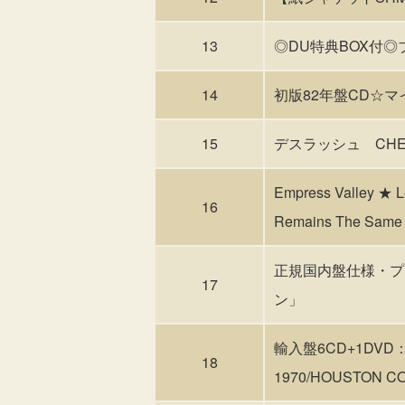
13
◎DU特典BOX付◎ブ
14
初版82年盤CD☆マ
15
デスラッシュ CHEMI
Empress Valley 
16
Remains The Sa
正規国内盤仕様・プリン
17
ン」
輸入盤6CD+1DVD：EL
18
1970/HOUSTON