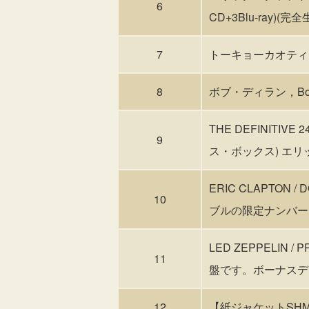
6
CD+3Blu-ray)(
7
トーキョーカオティック ki
8
ボブ・ディラン，Bob Dyl
THE DEFINITI
9
ス・ボックス) エ
ERIC CLAPTON / 
10
ブルの限定ナンバー
LED ZEPPELIN 
11
盤です。ボーナスデ
12
【紙ジャケットSH