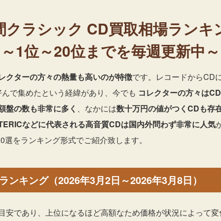
間クラシック
CD買取相場ランキ
～1位～20位までを毎週更新中～
レクターの方々の熱量も高いのが特徴
です。レコードからCD
好んで集めたという経緯があり、今でも
コレクターの方々はC
額盤の数も非常に多く
、なかには
数十万円の値がつくCDも存
OTERICなどに代表される高音質CDは国内外問わず非常に人気
20選をランキング形式でご紹介致します。
ンキング（2026年3月2日～2026年3月8日）
目安であり、上位になるほど高額なため価格が状況によって変