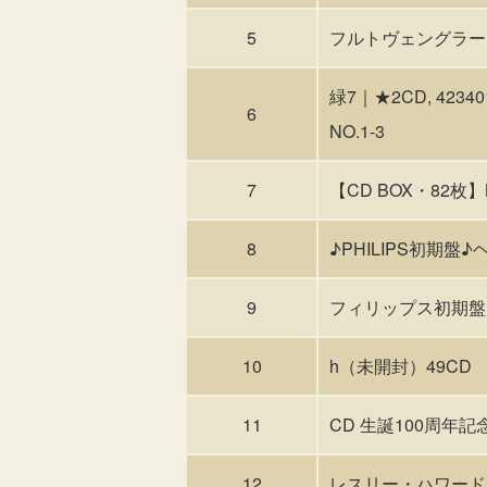
5
フルトヴェングラー
緑7｜★2CD, 42340
6
NO.1-3
7
【CD BOX・82枚】K
8
♪PHILIPS初期
9
フィリップス初期盤
10
h（未開封）49CD ジ
11
CD 生誕100周年
12
レスリー・ハワード