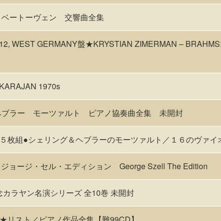
 ベートーヴェン 交響曲全集
12, WEST GERMANY盤★KRYSTIAN ZIMERMAN – BRAHMS:
ARAJAN 1970s
盤♪ヘブラー モーツァルト ピアノ協奏曲全集 未開封
５枚組●シェリング＆ヘブラーのモーツァルト／１６のヴァイ
ョージ・セル・エディション George Szell The Edition
記念カラヤン名演シリーズ 全10巻 未開封
★リスト／ピアノ作品全集【難99CD】