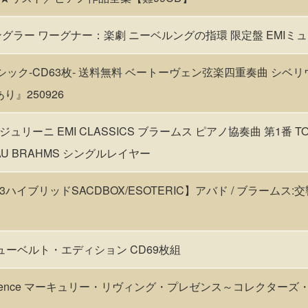
グラー ワーグナー：楽劇 ニーベルングの指環 限定盤 EMIミ
シック-CD63枚- 送料無料 ベートーヴェン弦楽四重奏曲 シベ
り』250926
ラウ/ジュリーニ EMI CLASSICS ブラームス ピアノ協奏曲 第1番 T
RAU BRAHMS シングルレイヤー
封/3ハイブリッドSACDBOX/ESOTERIC】アバド / ブラームス
ion シューベルト・エディション CD69枚組
ing Presence マーキュリー・リヴィング・プレゼンス～コレクタ