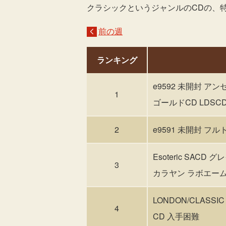
クラシックというジャンルのCDの、
前の週
ランキング
e9592 未開封 
1
ゴールドCD LDSCD
2
e9591 未開封 フ
Esoteric SA
3
カラヤン ラボエーム
LONDON/CLASS
4
CD 入手困難