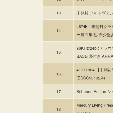
13
未開封 フルトヴェン
L67◆『未開封クラ
14
ー舞曲集 他 希少盤あ
96KHz/24bit ア
15
SACD 帯付き AR
41171884;【未開
16
(ESSG90192/4)
17
Schubert Edit
Mercury Liv
18