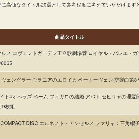
特に高価なタイトル20選として参考程度に考えていただけます
商品タイトル
アンセルメ コヴェントガーデン王立歌劇場管 ロイヤル・バレエ・
6065
ルトヴェングラー ウラニアのエロイカ ベートーヴェン 交響曲第3番 
CD グレイト4オペラズ ベーム フィガロの結婚 アバド セビリャの理
 9枚組
IC COMPACT DISC エルネスト・アンセルメ ファリャ：三角帽子 C