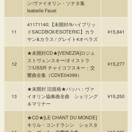
ン:ヴァイオリン・ソナタ集
Isabelle Faust
41171140;【未開封/9ハイブリッ
11
ドSACDBOX/ESOTERIC】カラ
¥15,841
ヤン&カラス / グレイト4オペラズ
★未開封CD★[VENEZIA]ロジェ
ストヴェンスキー/オイストラ
12
¥15,277
フ/USSR チャイコフスキー：交
響曲全集（CDVE04399）
★未開封 旧規格★バッハ：ヴァ
13
イオリン協奏曲全曲 シェリング
¥15,250
＆マリナー
★CD★[LE CHANT DU MONDE]
キリル・コンドラシン ショスタ