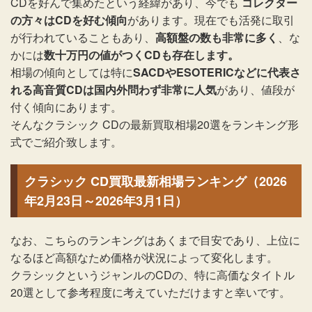
CDを好んで集めたという経緯があり、今でも
コレクター
の方々はCDを好む傾向
があります。現在でも活発に取引
が行われていることもあり、
高額盤の数も非常に多く
、な
かには
数十万円の値がつくCDも存在します。
相場の傾向としては特に
SACDやESOTERICなどに代表さ
れる高音質CDは国内外問わず非常に人気
があり、値段が
付く傾向にあります。
そんなクラシック CDの最新買取相場20選をランキング形
式でご紹介致します。
クラシック CD買取最新相場ランキング（2026
年2月23日～2026年3月1日）
なお、こちらのランキングはあくまで目安であり、上位に
なるほど高額なため価格が状況によって変化します。
クラシックというジャンルのCDの、特に高価なタイトル
20選として参考程度に考えていただけますと幸いです。