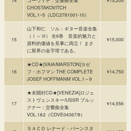
14
コーヴィチ：交響曲全集
¥15,205
CHOSTAKOVITCH
VOL.1~5（LDC2781001-10）
山下和仁 ソル：ギター音楽全集
（Ⅰ～Ⅵ） 全6巻 音楽的魅力と
15
¥15,000
資料的価値を見事に両立！ まさ
に斯界の金字塔である。
★CD★[VAIA/MARSTON]ヨゼ
16
フ・ホフマン THE COMPLETE
¥14,750
JOSEF HOFFMANM VOL.1～9
★未開封CD★[VENEZIA]ロジェ
ストヴェンスキー/USSR ブルッ
17
¥14,556
クナー：交響曲全集
VOL.1&2（CDVE04367/8）
ＳＡＣＤ レナード・バーンスタ