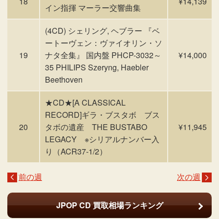
18
¥14,139
イン指揮 マーラー交響曲集
(4CD) シェリング, ヘブラー 『ベ
ートーヴェン：ヴァイオリン・ソ
19
ナタ全集』 国内盤 PHCP-3032～
¥14,000
35 PHILIPS Szeryng, Haebler
Beethoven
★CD★[A CLASSICAL
RECORD]ギラ・ブスタボ ブス
20
タボの遺産 THE BUSTABO
¥11,945
LEGACY ※シリアルナンバー入
り（ACR37-1/2）
前の週
次の週
JPOP CD
買取相場ランキング