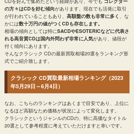
CDを好んで集めたという経緯があり、今でも
コレクター
の方々はCDを好む傾向
があります。現在でも活発に取引
が行われていることもあり、
高額盤の数も非常に多く
、な
かには
数十万円の値がつくCDも存在します。
相場の傾向としては特に
SACDやESOTERICなどに代表さ
れる高音質CDは国内外問わず非常に人気
があり、値段が
付く傾向にあります。
そんなクラシック CDの最新買取相場20選をランキング形
式でご紹介致します。
クラシック CD買取最新相場ランキング（2023
年5月29日～6月4日）
なお、こちらのランキングはあくまで目安であり、上位に
なるほど高額なため価格が状況によって変化します。
クラシックというジャンルのCDの、特に高価なタイトル
20選として参考程度に考えていただけますと幸いです。