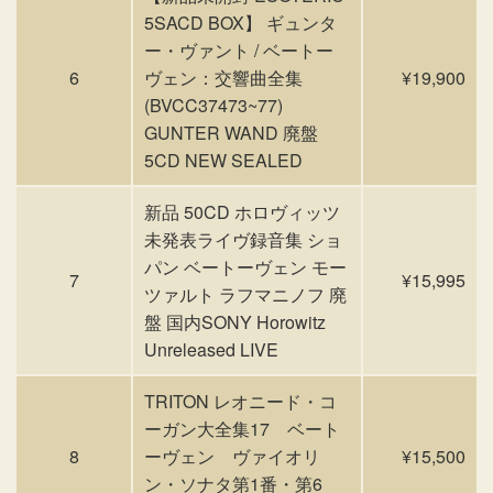
5SACD BOX】 ギュンタ
ー・ヴァント / ベートー
6
ヴェン：交響曲全集
¥19,900
(BVCC37473~77)
GUNTER WAND 廃盤
5CD NEW SEALED
新品 50CD ホロヴィッツ
未発表ライヴ録音集 ショ
パン ベートーヴェン モー
7
¥15,995
ツァルト ラフマニノフ 廃
盤 国内SONY Horowitz
Unreleased LIVE
TRITON レオニード・コ
ーガン大全集17 ベート
8
ーヴェン ヴァイオリ
¥15,500
ン・ソナタ第1番・第6