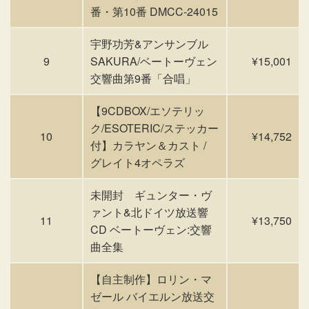
番・第10番 DMCC-24015
宇野功芳&アンサンブル
9
SAKURA/ベートーヴェン
¥15,001
交響曲第9番「合唱」
【9CDBOX/エソテリッ
ク/ESOTERIC/ステッカー
10
¥14,752
付】カラヤン＆カスト /
グレイト4オペラズ
未開封 ギュンター・ヴ
ァント&北ドイツ放送響
11
¥13,750
CD ベートーヴェン:交響
曲全集
【自主制作】ロリン・マ
ゼール バイエルン放送交