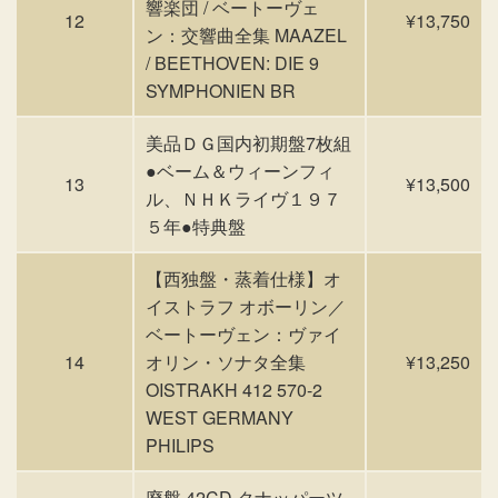
響楽団 / ベートーヴェ
12
¥13,750
ン：交響曲全集 MAAZEL
/ BEETHOVEN: DIE 9
SYMPHONIEN BR
美品ＤＧ国内初期盤7枚組
●ベーム＆ウィーンフィ
13
¥13,500
ル、ＮＨＫライヴ１９７
５年●特典盤
【西独盤・蒸着仕様】オ
イストラフ オボーリン／
ベートーヴェン：ヴァイ
14
オリン・ソナタ全集
¥13,250
OISTRAKH 412 570-2
WEST GERMANY
PHILIPS
廃盤 42CD クナッパーツ