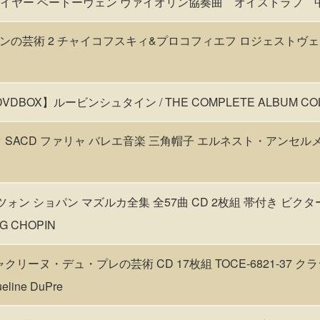
・レイヤー ベートーヴェン ヴァイオリン協奏曲 オイストラフ 
の芸術 2 チャイコフスキィ&プロコフィエフ ロジェストヴェンス
VDBOX】ルービンシュタイン / THE COMPLETE ALBUM COL
SACD ファリャ バレエ音楽 三角帽子 エルネスト・アンセルメ指揮
ツォン ショパン マズルカ全集 全57曲 CD 2枚組 帯付き ビクター 
NG CHOPIN
リーヌ・デュ・プレの芸術 CD 17枚組 TOCE-6821-37 クラシッ
ueline DuPre