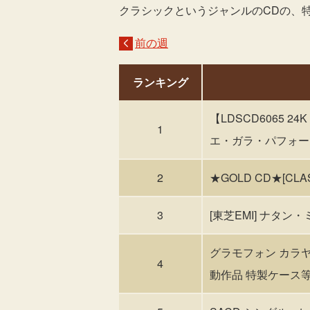
クラシックというジャンルのCDの、
前の週
ランキング
【LDSCD6065 24
1
エ・ガラ・パフォーマンス
2
★GOLD CD★[CL
3
[東芝EMI] ナタン・
グラモフォン カラヤ
4
動作品 特製ケース等付 