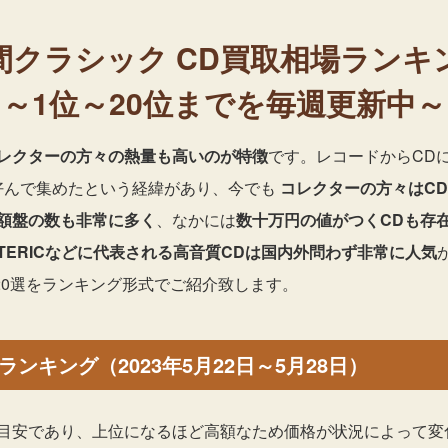
間クラシック
CD買取相場ランキ
～1位～20位までを毎週更新中～
レクターの方々の熱量も高いのが特徴
です。レコードからCD
好んで集めたという経緯があり、今でも
コレクターの方々はC
額盤の数も非常に多く
、なかには
数十万円の値がつくCDも存
OTERICなどに代表される高音質CDは国内外問わず非常に人気
20選をランキング形式でご紹介致します。
ンキング（2023年5月22日～5月28日）
目安であり、上位になるほど高額なため価格が状況によって変