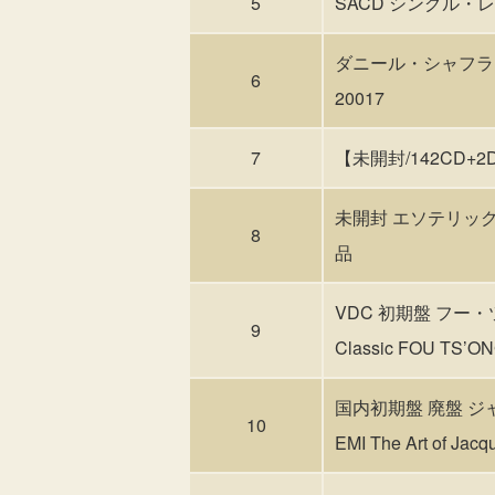
5
SACD シングル
ダニール・シャフラン
6
20017
7
【未開封/142CD+2D
未開封 エソテリック 
8
品
VDC 初期盤 フー・
9
Classic FOU TS’O
国内初期盤 廃盤 ジャク
10
EMI The Art of Jacq