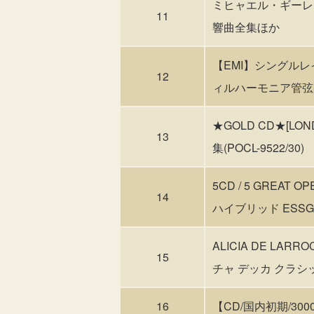
ミヒャエル・ギーレン
11
響曲全集ほか
【EMI】シングルレ
12
ィルハーモニア管弦楽団
★GOLD CD★[
13
集(POCL-9522/30)
5CD / 5 GREAT
14
ハイブリッド ESSGD9
ALICIA DE LAR
15
チャ デッカ クラシック
16
【CD/国内初期/3