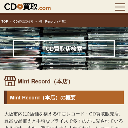
TOP
CD買取店検索
Mint Record（本店）
CD買取店検索
Mint Record（本店）
Mint Record（本店）の概要
大阪市内に2店舗を構える中古レコード・CD買取販売店。
豊富な品揃えと手頃なプライスで多くの方に愛されている
ようです。また、買取にも力を入れており、レコードや