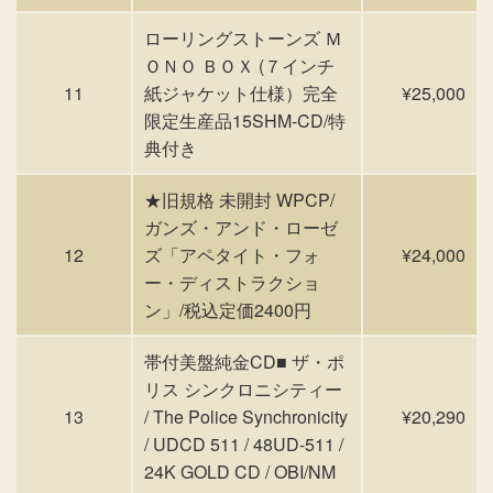
ローリングストーンズ Ｍ
ＯＮＯ ＢＯＸ (７インチ
11
紙ジャケット仕様）完全
¥25,000
限定生産品15SHM-CD/特
典付き
★旧規格 未開封 WPCP/
ガンズ・アンド・ローゼ
12
ズ「アペタイト・フォ
¥24,000
ー・ディストラクショ
ン」/税込定価2400円
帯付美盤純金CD■ ザ・ポ
リス シンクロニシティー
13
/ The Police Synchronicity
¥20,290
/ UDCD 511 / 48UD-511 /
24K GOLD CD / OBI/NM