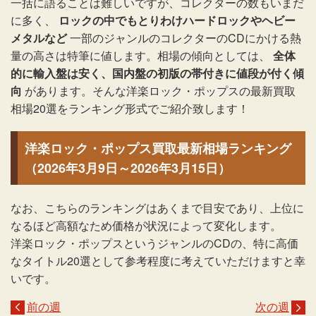
一括に語ることは難しいですが、コレクターの数もいまだ
に多く、
ロックの中でもとりわけハードロックやヘビー
メタルなど
一部のジャンルのコレクターのCDにかける熱
量の高さは特筆に値します。相場の傾向としては、
全体
的に輸入盤は安く、国内盤の初版の帯付きに値段が付く傾
向
があります。そんな洋楽ロック・ポップスの最新買取
相場20選をランキング形式でご紹介致します！
洋楽ロック・ポップス買取最新相場ランキング
（2026年3月9日～2026年3月15日）
なお、こちらのランキングはあくまで目安であり、上位に
なるほど高額なため価格が状況によって変化します。
洋楽ロック・ポップスというジャンルのCDの、特に高価
なタイトル20選として参考程度に考えていただけますと幸
いです。
前の週
次の週