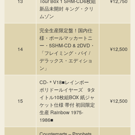
13
Tour Box 1 SHM-CD6枚組
¥12,750
新品未開封 キング・クリ
ムゾン
完全生産限定盤！国内仕
様・ポールマッカートニ
ー・5SHM-CD & 2DVD・
14
¥12,500
「フレイミング・パイ /
デラックス・エディショ
ン」
CD-＊V18■レインボー
ポリドールイヤーズ 9タ
イトル10枚組BOX 紙ジャ
15
¥12,500
ケット仕様 帯付 初回限定
生産 Rainbow 1975-
1986■
Counterparts – Prophets