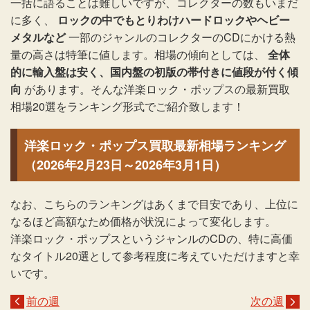
一括に語ることは難しいですが、コレクターの数もいまだ
に多く、
ロックの中でもとりわけハードロックやヘビー
メタルなど
一部のジャンルのコレクターのCDにかける熱
量の高さは特筆に値します。相場の傾向としては、
全体
的に輸入盤は安く、国内盤の初版の帯付きに値段が付く傾
向
があります。そんな洋楽ロック・ポップスの最新買取
相場20選をランキング形式でご紹介致します！
洋楽ロック・ポップス買取最新相場ランキング
（2026年2月23日～2026年3月1日）
なお、こちらのランキングはあくまで目安であり、上位に
なるほど高額なため価格が状況によって変化します。
洋楽ロック・ポップスというジャンルのCDの、特に高価
なタイトル20選として参考程度に考えていただけますと幸
いです。
前の週
次の週