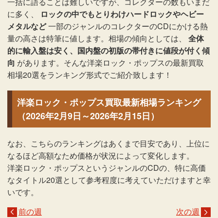
一括に語ることは難しいですが、コレクターの数もいまだ
に多く、
ロックの中でもとりわけハードロックやヘビー
メタルなど
一部のジャンルのコレクターのCDにかける熱
量の高さは特筆に値します。相場の傾向としては、
全体
的に輸入盤は安く、国内盤の初版の帯付きに値段が付く傾
向
があります。そんな洋楽ロック・ポップスの最新買取
相場20選をランキング形式でご紹介致します！
洋楽ロック・ポップス買取最新相場ランキング
（2026年2月9日～2026年2月15日）
なお、こちらのランキングはあくまで目安であり、上位に
なるほど高額なため価格が状況によって変化します。
洋楽ロック・ポップスというジャンルのCDの、特に高価
なタイトル20選として参考程度に考えていただけますと幸
いです。
前の週
次の週