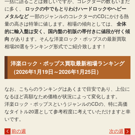
一括に語ることは難しいですが、コレクターの数もいまだ
に多く、
ロックの中でもとりわけハードロックやヘビー
メタルなど
一部のジャンルのコレクターのCDにかける熱
量の高さは特筆に値します。相場の傾向としては、
全体
的に輸入盤は安く、国内盤の初版の帯付きに値段が付く傾
向
があります。そんな洋楽ロック・ポップスの最新買取
相場20選をランキング形式でご紹介致します！
洋楽ロック・ポップス買取最新相場ランキング
（2026年1月19日～2026年1月25日）
なお、こちらのランキングはあくまで目安であり、上位に
なるほど高額なため価格が状況によって変化します。
洋楽ロック・ポップスというジャンルのCDの、特に高価
なタイトル20選として参考程度に考えていただけますと幸
いです。
前の週
次の週