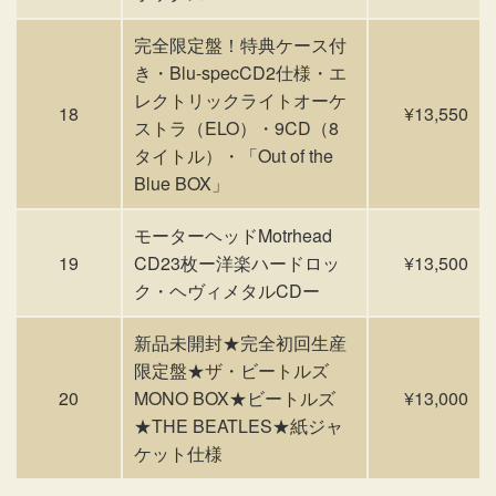
完全限定盤！特典ケース付
き・Blu-specCD2仕様・エ
レクトリックライトオーケ
18
¥13,550
ストラ（ELO）・9CD（8
タイトル）・「Out of the
Blue BOX」
モーターヘッドMotrhead
19
CD23枚ー洋楽ハードロッ
¥13,500
ク・ヘヴィメタルCDー
新品未開封★完全初回生産
限定盤★ザ・ビートルズ
20
MONO BOX★ビートルズ
¥13,000
★THE BEATLES★紙ジャ
ケット仕様