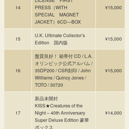
LICENSE FIRST
14
PRESS（WITH
¥15,000
SPECIAL MAGNET
JACKET）6CD―BOX
U.K. Ultimate Collector’s
15
¥15,000
Edition 国内版
盤質良好！ 箱帯付 CD / L.A.
オリンピック公式アルバム /
16
35DP200 / CSR刻印 / John
¥15,000
Williams / Quincy Jones /
TOTO / 30720
新品未開封
KISS★Creatures of the
17
Night – 40th Anniversary
¥14,000
Super Deluxe Edition 豪華
ボックス