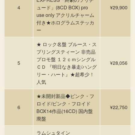
4
ュード」(8CD BOX) pro
¥29,900
use only アクリルチャーム
付き★ホログラムステッカ
ー
★ ロック名盤 ブルース・ス
プリングスティーン 非売品
プロモ盤 １２ｃｍシングル
5
¥28,056
ＣＤ 『明日なき暴走/ハング
リー・ハート』★超希少！
人気
★未開封新品◆ピンク・フ
ロイド/ピンク・フロイド
6
¥22,750
BOX14作品(16CD) 国内盤
廃盤
ラムシュタイン