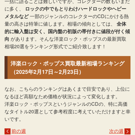
一括に語ることは難しいですが、コレクターの数もいまだ
に多く、
ロックの中でもとりわけハードロックやヘビー
メタルなど
一部のジャンルのコレクターのCDにかける熱
量の高さは特筆に値します。相場の傾向としては、
全体
的に輸入盤は安く、国内盤の初版の帯付きに値段が付く傾
向
があります。そんな洋楽ロック・ポップスの最新買取
相場20選をランキング形式でご紹介致します！
洋楽ロック・ポップス買取最新相場ランキング
（2025年2月17日～2月23日）
なお、こちらのランキングはあくまで目安であり、上位に
なるほど高額なため価格が状況によって変化します。
洋楽ロック・ポップスというジャンルのCDの、特に高価
なタイトル20選として参考程度に考えていただけますと幸
いです。
前の週
次の週