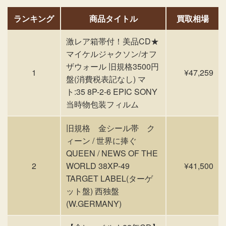
ランキング
商品タイトル
買取相場
激レア箱帯付！美品CD★
マイケルジャクソン/オフ
ザウォール 旧規格3500円
1
¥47,259
盤(消費税表記なし) マ
ト:35 8P-2-6 EPIC SONY
当時物包装フィルム
旧規格 金シール帯 ク
ィーン / 世界に捧ぐ
QUEEN / NEWS OF THE
2
WORLD 38XP-49
¥41,500
TARGET LABEL(ターゲ
ット盤) 西独盤
(W.GERMANY)