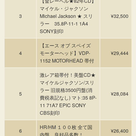
【金レーベル★82年CD】
マイケル・ジャクソン
3
Michael Jackson ★ スリ
¥32,500
ラー 35.8P-11-1 1A4
SONY刻印
【エース オブ スペイズ
4
モーターヘッド】VDP-
¥29,444
1152 MOTORHEAD 帯付
激レア箱帯付！美盤CD★
マイケルジャクソン/スリ
ラー 旧規格3500円盤(消
5
¥28,084
費税表記なし) マト:35 8P-
11 71A7 EPIC SONY
CBS刻印
HR/HM １００枚 全て国
6
¥26,400
内盤 良好品多数！