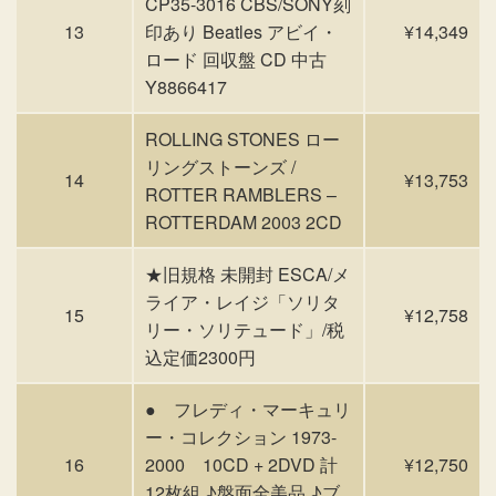
CP35-3016 CBS/SONY刻
13
印あり Beatles アビイ・
¥14,349
ロード 回収盤 CD 中古
Y8866417
ROLLING STONES ロー
リングストーンズ /
14
¥13,753
ROTTER RAMBLERS –
ROTTERDAM 2003 2CD
★旧規格 未開封 ESCA/メ
ライア・レイジ「ソリタ
15
¥12,758
リー・ソリテュード」/税
込定価2300円
● フレディ・マーキュリ
ー・コレクション 1973-
16
2000 10CD + 2DVD 計
¥12,750
12枚組 ♪盤面全美品 ♪ブ