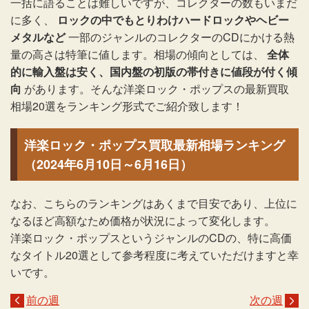
一括に語ることは難しいですが、コレクターの数もいまだ
に多く、
ロックの中でもとりわけハードロックやヘビー
メタルなど
一部のジャンルのコレクターのCDにかける熱
量の高さは特筆に値します。相場の傾向としては、
全体
的に輸入盤は安く、国内盤の初版の帯付きに値段が付く傾
向
があります。そんな洋楽ロック・ポップスの最新買取
相場20選をランキング形式でご紹介致します！
洋楽ロック・ポップス買取最新相場ランキング
（2024年6月10日～6月16日）
なお、こちらのランキングはあくまで目安であり、上位に
なるほど高額なため価格が状況によって変化します。
洋楽ロック・ポップスというジャンルのCDの、特に高価
なタイトル20選として参考程度に考えていただけますと幸
いです。
前の週
次の週