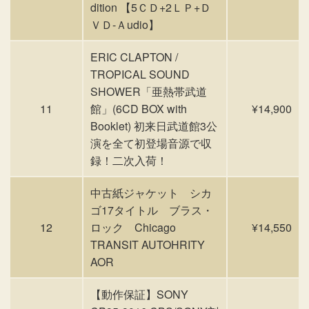
dition 【5ＣＤ+2ＬＰ+Ｄ
ＶＤ-Ａudio】
ERIC CLAPTON /
TROPICAL SOUND
SHOWER「亜熱帯武道
11
館」(6CD BOX with
¥14,900
Booklet) 初来日武道館3公
演を全て初登場音源で収
録！二次入荷！
中古紙ジャケット シカ
ゴ17タイトル ブラス・
12
ロック Chicago
¥14,550
TRANSIT AUTOHRITY
AOR
【動作保証】SONY