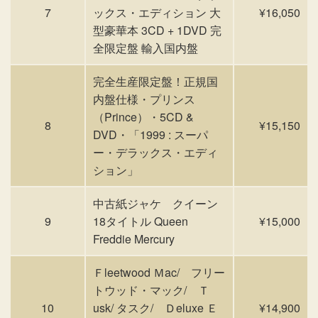
7
ックス・エディション 大
¥16,050
型豪華本 3CD + 1DVD 完
全限定盤 輸入国内盤
完全生産限定盤！正規国
内盤仕様・プリンス
（Prince）・5CD &
8
¥15,150
DVD・「1999 : スーパ
ー・デラックス・エディ
ション」
中古紙ジャケ クイーン
9
18タイトル Queen
¥15,000
Freddie Mercury
Ｆleetwood Ｍac/ フリー
トウッド・マック/ Ｔ
10
usk/ タスク/ Ｄeluxe Ｅ
¥14,900