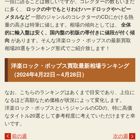
一括に語ることは難しいですが、コレクターの数もいまだ
に多く、
ロックの中でもとりわけハードロックやヘビー
メタルなど
一部のジャンルのコレクターのCDにかける熱
量の高さは特筆に値します。相場の傾向としては、
全体
的に輸入盤は安く、国内盤の初版の帯付きに値段が付く傾
向
があります。そんな洋楽ロック・ポップスの最新買取
相場20選をランキング形式でご紹介致します！
洋楽ロック・ポップス買取最新相場ランキング
（2024年4月22日～4月28日）
なお、こちらのランキングはあくまで目安であり、上位に
なるほど高額なため価格が状況によって変化します。
洋楽ロック・ポップスというジャンルのCDの、特に高価
なタイトル20選として参考程度に考えていただけますと幸
いです。
前の週
次の週