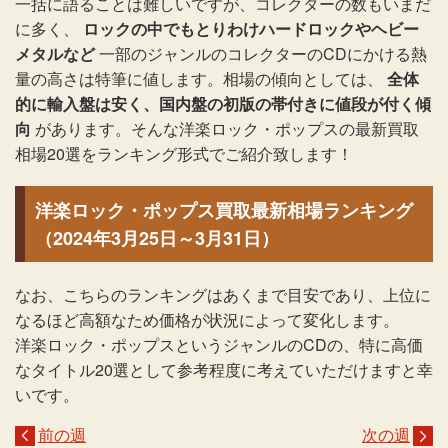
一括に語ることは難しいですが、コレクターの数もいまだ
に多く、
ロックの中でもとりわけハードロックやヘビー
メタルなど
一部のジャンルのコレクターのCDにかける熱
量の高さは特筆に値します。相場の傾向としては、
全体
的に輸入盤は安く、国内盤の初版の帯付きに値段が付く傾
向
があります。そんな洋楽ロック・ポップスの最新買取
相場20選をランキング形式でご紹介致します！
洋楽ロック・ポップス買取最新相場ランキング
（2024年3月25日～3月31日）
なお、こちらのランキングはあくまで目安であり、上位に
なるほど高額なため価格が状況によって変化します。
洋楽ロック・ポップスというジャンルのCDの、特に高価
なタイトル20選として参考程度に考えていただけますと幸
いです。
前の週
次の週