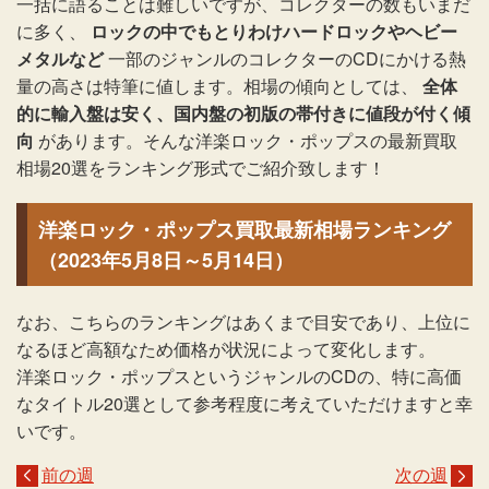
一括に語ることは難しいですが、コレクターの数もいまだ
に多く、
ロックの中でもとりわけハードロックやヘビー
メタルなど
一部のジャンルのコレクターのCDにかける熱
量の高さは特筆に値します。相場の傾向としては、
全体
的に輸入盤は安く、国内盤の初版の帯付きに値段が付く傾
向
があります。そんな洋楽ロック・ポップスの最新買取
相場20選をランキング形式でご紹介致します！
洋楽ロック・ポップス買取最新相場ランキング
（2023年5月8日～5月14日）
なお、こちらのランキングはあくまで目安であり、上位に
なるほど高額なため価格が状況によって変化します。
洋楽ロック・ポップスというジャンルのCDの、特に高価
なタイトル20選として参考程度に考えていただけますと幸
いです。
前の週
次の週