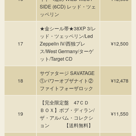
SIDE (6CD) レッド・ツェ
ッペリン
★金シール帯★38XP 3/レ
ッド・ツェッペリン/Led
17
Zeppelin IV/西独プレ
¥12,500
ス/West Germany/ターゲ
ット/Target CD
サヴァタージ SAVATAGE
18
①パワーオブザナイト②
¥12,478
ファイトフォーザロック
【完全限定盤 47ＣＤ
ＢＯＸ】ボブ・ディラン/
19
¥11,550
ザ・アルバム・コレクシ
ョン 【送料無料】