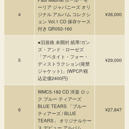
ーリア ジャパニーズ オリ
4
ジナル アルバム コレクシ
¥36,000
ョン Vol.1 CD 保存ケース
付き QR052-160
●旧規格 未開封 紙帯/ガン
ズ・アンド・ローゼズ
「アペタイト・フォー・
5
¥29,000
ディストラクション(発禁
ジャケット)」(WPCP/税
込定価2400円)
WMC5-182 CD 洋楽 ロッ
ク ブルー ティアーズ
BLUE TEARS 「ブルー
6
¥27,847
ティアーズ / BLUE
TEARS」 オリジナルケー
ス デビュー アルバム