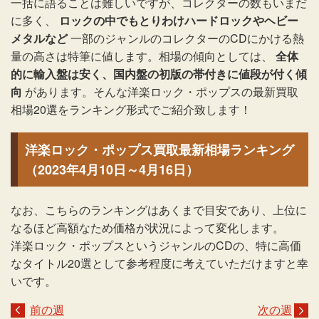
一括に語ることは難しいですが、コレクターの数もいまだ
に多く、
ロックの中でもとりわけハードロックやヘビー
メタルなど
一部のジャンルのコレクターのCDにかける熱
量の高さは特筆に値します。相場の傾向としては、
全体
的に輸入盤は安く、国内盤の初版の帯付きに値段が付く傾
向
があります。そんな洋楽ロック・ポップスの最新買取
相場20選をランキング形式でご紹介致します！
洋楽ロック・ポップス買取最新相場ランキング
（2023年4月10日～4月16日）
なお、こちらのランキングはあくまで目安であり、上位に
なるほど高額なため価格が状況によって変化します。
洋楽ロック・ポップスというジャンルのCDの、特に高価
なタイトル20選として参考程度に考えていただけますと幸
いです。
前の週
次の週