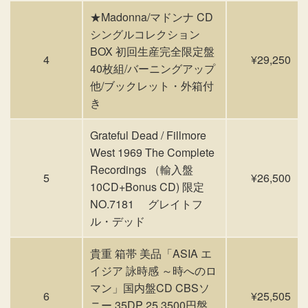
★Madonna/マドンナ CD
シングルコレクション
BOX 初回生産完全限定盤
4
¥29,250
40枚組/バーニングアップ
他/ブックレット・外箱付
き
Grateful Dead / Fillmore
West 1969 The Complete
Recordings （輸入盤
5
¥26,500
10CD+Bonus CD) 限定
NO.7181 グレイトフ
ル・デッド
貴重 箱帯 美品「ASIA エ
イジア 詠時感 ～時へのロ
マン」国内盤CD CBSソ
6
¥25,505
ニー 35DP 25 3500円盤