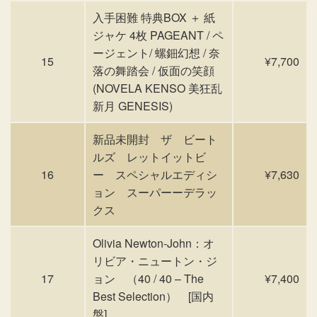
入手困難 特典BOX ＋ 紙
ジャケ 4枚 PAGEANT / ペ
ージェント/ 螺鈿幻想 / 奈
15
¥7,700
落の舞踏会 / 仮面の笑顔
(NOVELA KENSO 美狂乱
新月 GENESIS)
新品未開封 ザ ビート
ルズ レットイットビ
16
ー スペシャルエディシ
¥7,630
ョン スーパーーデラッ
クス
Olivia Newton-John：オ
リビア・ニュートン・ジ
17
ョン （40 / 40 – The
¥7,400
Best Selection） [国内
盤]