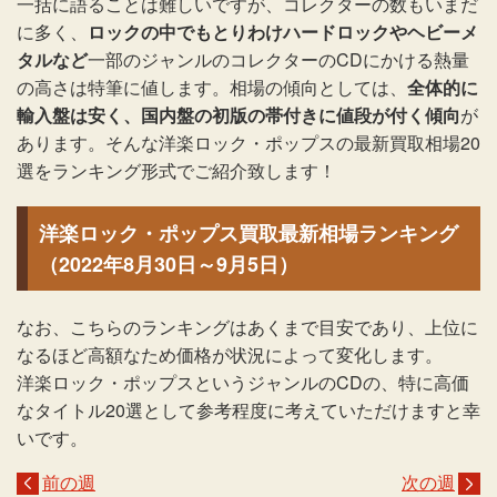
一括に語ることは難しいですが、コレクターの数もいまだ
に多く、
ロックの中でもとりわけハードロックやヘビーメ
タルなど
一部のジャンルのコレクターのCDにかける熱量
の高さは特筆に値します。相場の傾向としては、
全体的に
輸入盤は安く、国内盤の初版の帯付きに値段が付く傾向
が
あります。そんな洋楽ロック・ポップスの最新買取相場20
選をランキング形式でご紹介致します！
洋楽ロック・ポップス買取最新相場ランキング
（2022年8月30日～9月5日）
なお、こちらのランキングはあくまで目安であり、上位に
なるほど高額なため価格が状況によって変化します。
洋楽ロック・ポップスというジャンルのCDの、特に高価
なタイトル20選として参考程度に考えていただけますと幸
いです。
前の週
次の週