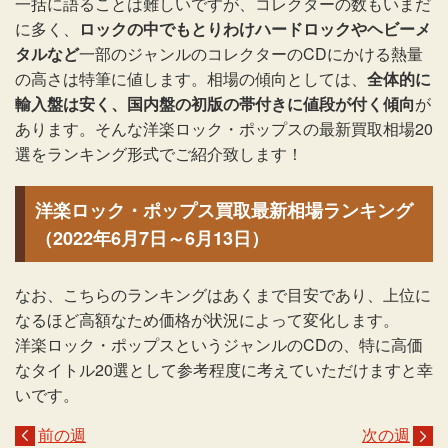
一括に語ることは難しいですが、コレクターの数もいまだ
に多く、
ロックの中でもとりわけハードロックやヘビーメ
タルなど
一部のジャンルのコレクターのCDにかける熱量
の高さは特筆に値します。相場の傾向としては、
全体的に
輸入盤は安く、国内盤の初版の帯付きに値段が付く傾向
が
あります。そんな洋楽ロック・ポップスの最新買取相場20
選をランキング形式でご紹介致します！
洋楽ロック・ポップス買取最新相場ランキング
（2022年6月7日～6月13日）
なお、こちらのランキングはあくまで目安であり、上位に
なるほど高額なため価格が状況によって変化します。
洋楽ロック・ポップスというジャンルのCDの、特に高価
なタイトル20選として参考程度に考えていただけますと幸
いです。
前の週
次の週