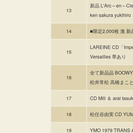
新品 L'Arc～en～C
13
ken sakura yukihiro
14
■限定2,000枚 激 
LAREINE CD「Im
15
Versailles 帯あり
全て新品品 BOOWY
16
松井常松 高橋まこと
17
CD Mili ＆ arai ta
18
松任谷由実 CD YUMI
19
YMO 1979 TRAN