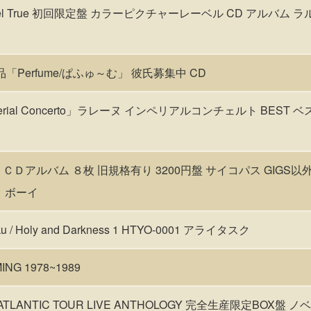
iel True 初回限定盤 カラーピクチャーレーベル CD アルバム ラルク h
新品「Perfume/ぱふゅ～む」 彼氏募集中 CD
perial Concerto」ラレーヌ インペリアルコンチェルト BEST ベス
 ＣＤアルバム ８枚 旧規格有り 3200円盤 サイコパス GIGS以
 ボーイ
suku / Holy and Darkness 1 HTYO-0001 アライタスク
NG 1978~1989
S ATLANTIC TOUR LIVE ANTHOLOGY 完全生産限定BOX盤 