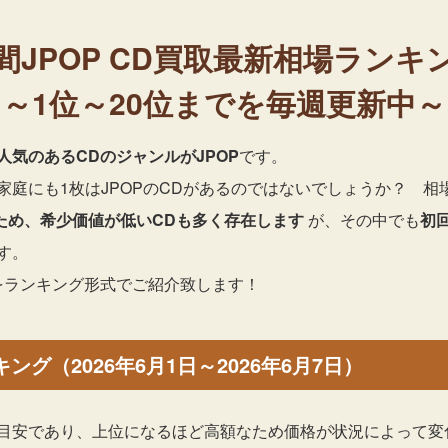
間JPOP
CD買取最新相場ランキ
～1位～20位までを毎週更新中～
人気のあるCDのジャンルがJPOP
です。
庭にも1枚はJPOPのCDがあるのではないでしょうか？ 相
ため、希少価値が低いCDも多く存在します
が、その中でも
初
す。
選をランキング形式でご紹介致します！
ング（2026年6月1日～2026年6月7日）
目安であり、上位になるほど高額なため価格が状況によって変