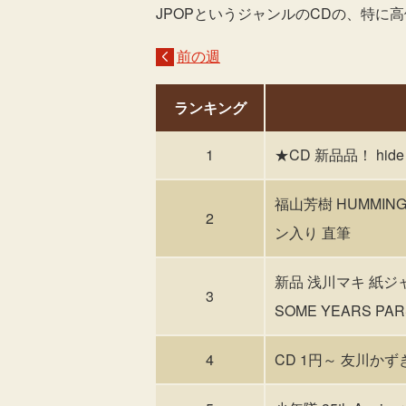
JPOPというジャンルのCDの、特に
前の週
ランキング
1
★CD 新品品！ hide
福山芳樹 HUMMI
2
ン入り 直筆
新品 浅川マキ 紙ジャ
3
SOME YEARS PA
4
CD 1円～ 友川かずき