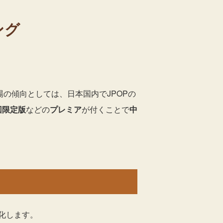
ング
場の傾向としては、日本国内でJPOPの
回限定版
などの
プレミア
が付くことで
中
化します。