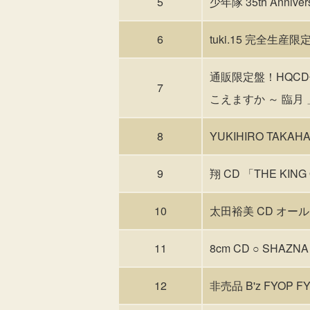
5
少年隊 35th Anniver
6
tuki.15 完全生産限定
通販限定盤！HQCD仕
7
こえますか ～ 臨月 
8
YUKIHIRO TAKAHA
9
翔 CD 「THE KING
10
太田裕美 CD オール
11
8cm CD ○ SHAZN
12
非売品 B'z FYOP F