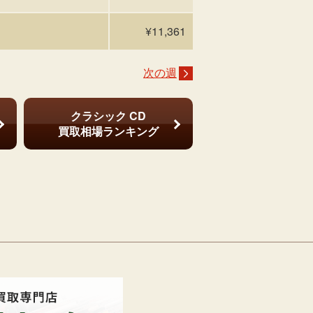
¥11,361
次の週
クラシック CD
買取相場ランキング