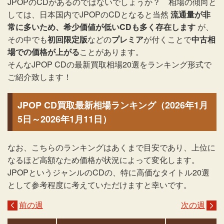
JPOPのCDがあるのではないでしょうか？ 相場の傾向と
しては、日本国内でJPOPのCDとなると当然
流通量が非
常に多いため、希少価値が低いCDも多く存在します
が、
その中でも
初回限定版
などの
プレミア
が付くことで
中古相
場での価格が上がる
ことがあります。
そんなJPOP CDの最新買取相場20選をランキング形式で
ご紹介致します！
JPOP CD買取最新相場ランキング（2026年1月
5日～2026年1月11日）
なお、こちらのランキングはあくまで目安であり、上位に
なるほど高額なため価格が状況によって変化します。
JPOPというジャンルのCDの、特に高価なタイトル20選
として参考程度に考えていただけますと幸いです。
前の週
次の週