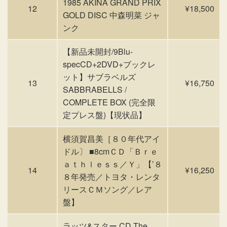
1985 AKINA GRAND PRIX
12
¥18,500
GOLD DISC 中森明菜 ジャ
ンク
【新品未開封/9Blu-
specCD+2DVD+ブックレ
ット】サブラベルズ
13
¥16,750
SABBRABELLS /
COMPLETE BOX (完全限
定プレス盤)【現状品】
横須賀昌美［８０年代アイ
ドル〕 ■8cmＣＤ「Ｂｒｅ
ａｔｈｌｅｓｓ／Ｙ」【’８
14
¥16,250
８年発売／トヨタ・レンタ
リースＣＭソング／レア
盤】
ラッツ&スター CD The