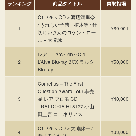
ランキング
商品タイトル
買取相場
C1-226＜CD＞渡辺満里奈
/ うれしい予感、植木等 / 針
1
¥60,001
切じいさんのロケン・ロー
ル – 大滝詠一
レア L’Arc～en～Ciel
2
L’Aive Blu-ray BOX ラルク
¥50,000
Blu-ray
Cornelius – The First
Question Award Tour 非売
3
品 レア プロモ CD
¥40,000
TRATTORIA HI-5137 小山
田圭吾 コーネリアス
C1-225＜CD＞大滝詠一 /
4
¥33,000
恋するふたり