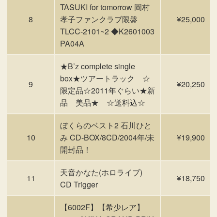
TASUKI for tomorrow 岡村
8
孝子ファンクラブ限盤
¥25,000
TLCC-2101~2 ◆K2601003
PA04A
★B’z complete single
box★ツアートラック ☆
9
¥20,250
限定品☆2011年ぐらい★新
品 美品★ ☆送料込☆
ぼくらのベスト2 石川ひと
10
み CD-BOX/8CD/2004年/未
¥19,900
開封品！
天音かなた(ホロライブ)
11
¥18,750
CD Trigger
【6002F】【希少レア】