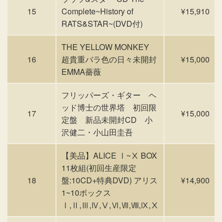
15
Complete~History of
¥15,910
RATS&STAR~(DVD付)
THE YELLOW MONKEY
16
超貴重バラ色の日々未開封
¥15,000
EMMA薔薇
フリッパーズ・ギター ヘ
ッド博士の世界塔 初回限
17
¥15,000
定盤 新品未開封CD 小
沢健二・小山田圭吾
【美品】ALICE Ⅰ~Ⅹ BOX
11枚組(初回生産限定
18
盤:10CD+特典DVD) アリス
¥14,900
1~10ボックス
Ⅰ,Ⅱ,Ⅲ,Ⅳ,Ⅴ,Ⅵ,Ⅶ,Ⅷ,Ⅸ,Ⅹ