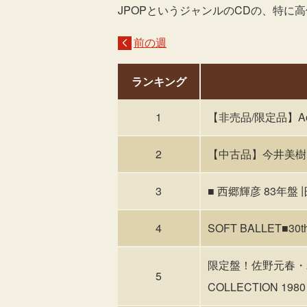
JPOPというジャンルのCDの、特に
前の週
ランキング
1
【非売品/限定品】A
2
【中古品】今井美樹 (直
3
■ 西郷輝彦 83年盤 旧
4
SOFT BALLET■
限定盤！佐野元春・29C
5
COLLECTION 1980