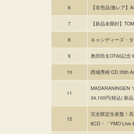
6
【非売品/激レア】A
7
【新品未開封】TO
8
キャンディーズ・タイム
9
奥田民生OT60記念モデ
10
西城秀樹 CD 35th Anni
MADARANINGEN マ
11
34,100円(税込) 
完全限定生産盤！高
12
8CD・「YMO Live &