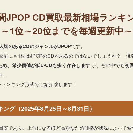
間JPOP
CD買取最新相場ランキ
～1位～20位までを毎週更新中～
人気のあるCDのジャンルがJPOP
です。
庭にも1枚はJPOPのCDがあるのではないでしょうか？ 相
ため、希少価値が低いCDも多く存在します
が、その中でも
初
す。
選をランキング形式でご紹介致します！
キング（2025年8月25日～8月31日）
目安であり、上位になるほど高額なため価格が状況によって変