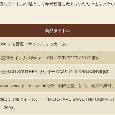
高価なタイトル20選として参考程度に考えていただけますと幸
商品タイトル
ooo デモ音源（サイン/ステッカー入）
筆サイン入り)Ivory Ⅲ CD＋DVD TOCT-25317 帯付
規格CD SOUTHER サウザー CA35-1019 CBS/SONY刻印
30th Anniversary ゛relice゛■完全生産限定盤、新品、購入特
D（25タイトル）・「MOTOHARU SANO THE COMPLETE
 – 2004」