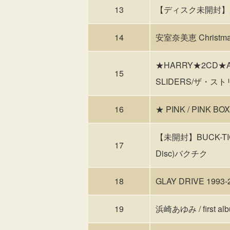
13
【ディスク未開封】
14
安室奈美恵 Christma
★HARRY★2CD★AT
15
SLIDERS/ザ・ス
16
★ PINK / PINK B
【未開封】BUCK-TICK
17
Disc)バクチク
18
GLAY DRIVE 199
19
浜崎あゆみ / first al