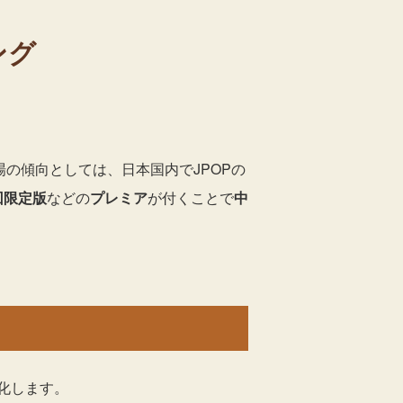
ング
場の傾向としては、日本国内でJPOPの
回限定版
などの
プレミア
が付くことで
中
化します。