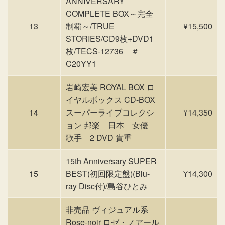
ANNIVERSARY
COMPLETE BOX～完全
13
制覇～/TRUE
¥15,500
STORIES/CD9枚+DVD1
枚/TECS-12736 ＃
C20YY1
岩崎宏美 ROYAL BOX ロ
イヤルボックス CD-BOX
14
スーパーライブコレクシ
¥14,350
ョン 邦楽 日本 女優
歌手 2 DVD 貴重
15th Anniversary SUPER
15
BEST(初回限定盤)(Blu-
¥14,300
ray Disc付)/島谷ひとみ
非売品 ヴィジュアル系
Rose-noir ロゼ・ノアール