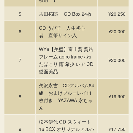
5
吉田拓郎 CD Box 24枚
¥20,250
CD うぴ子 人生初心
6
¥20,000
者 直筆サイン入
WY6【美盤】富士葵 葵路
フレーム aoiro frame / わ
7
¥20,000
たぼこり 雨 希少 レア CD
盤面美品
矢沢永吉 CDアルバム64
組 おまけブルーレイ11
8
¥19,900
枚付き YAZAWA 永ちゃ
ん
松本伊代 CD スウィート
9
16 BOX オリジナルアルバ
¥17,750