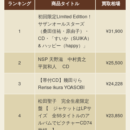
ランキング
商品タイトル
買取相場
初回限定Limited Edition！
サザンオールスターズ
1
（桑田佳祐・原由子）・
¥31,900
CD・「すいか（SUIKA）
& ハッピー（happy）」
NSP 天野滋 中村貴之
2
¥25,500
平賀和人 CD
【帯付CD】幾田りら
3
¥24,228
Rerise ikura YOASOBI
松田聖子 完全生産限定
盤 【 ジャケットはLPサ
4
イズ 全55タイトルのア
¥23,850
ルバムでピクチャーCD74
枚組 】