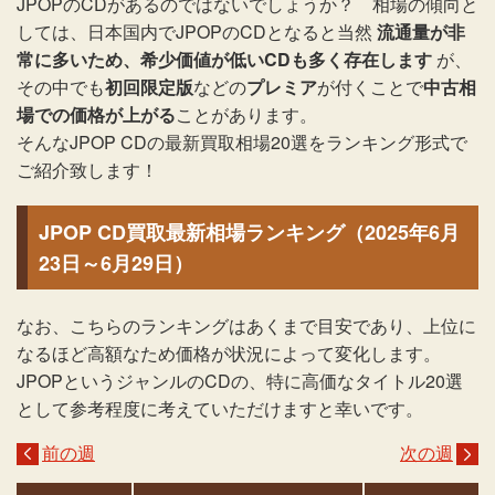
JPOPのCDがあるのではないでしょうか？ 相場の傾向と
しては、日本国内でJPOPのCDとなると当然
流通量が非
常に多いため、希少価値が低いCDも多く存在します
が、
その中でも
初回限定版
などの
プレミア
が付くことで
中古相
場での価格が上がる
ことがあります。
そんなJPOP CDの最新買取相場20選をランキング形式で
ご紹介致します！
JPOP CD買取最新相場ランキング（2025年6月
23日～6月29日）
なお、こちらのランキングはあくまで目安であり、上位に
なるほど高額なため価格が状況によって変化します。
JPOPというジャンルのCDの、特に高価なタイトル20選
として参考程度に考えていただけますと幸いです。
前の週
次の週