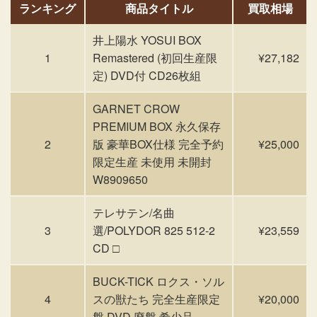
ランキング
商品タイトル
買取相場
井上陽水 YOSUI BOX
1
Remastered (初回生産限
¥27,182
定) DVD付 CD26枚組
GARNET CROW
PREMIUM BOX 永久保存
2
版 豪華BOX仕様 完全予約
¥25,000
限定生産 未使用 未開封
W8909650
テレサテン/名曲
3
選/POLYDOR 825 512-2
¥23,559
CD □
BUCK-TICK ロクス・ソル
4
スの獣たち 完全生産限定
¥20,000
盤 DVD 廃盤 希少品