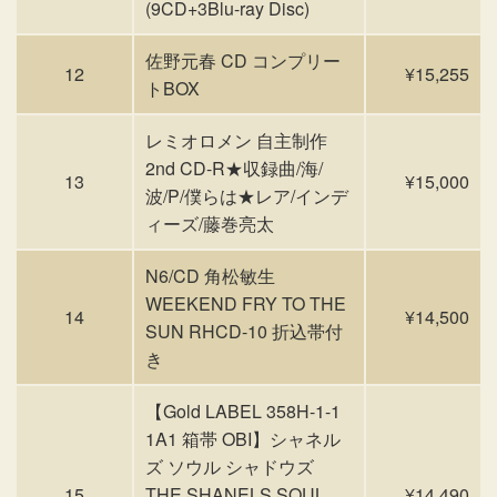
(9CD+3Blu-ray Disc)
佐野元春 CD コンプリー
12
¥15,255
トBOX
レミオロメン 自主制作
2nd CD-R★収録曲/海/
13
¥15,000
波/P/僕らは★レア/インデ
ィーズ/藤巻亮太
N6/CD 角松敏生
WEEKEND FRY TO THE
14
¥14,500
SUN RHCD-10 折込帯付
き
【Gold LABEL 358H-1-1
1A1 箱帯 OBI】シャネル
ズ ソウル シャドウズ
15
THE SHANELS SOUL
¥14,490