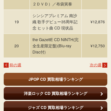
２ＤＶＤ）／布袋寅泰
シンシアプレミアム 南沙
19
織 歌手デビュー35周年記
¥12,876
念 ヒット曲 CD 現状品
the GazettE CD NINTH(完
20
全生産限定盤)(Blu-ray
¥12,750
Disc付)
前の週
次の週
JPOP CD
買取相場ランキング
洋楽ロック CD
買取相場ランキング
ジャズ CD
買取相場ランキング