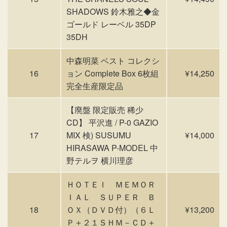
SHADOWS 鈴木雅之◆金
ゴールド レーベル 35DP
35DH
中森明菜 ベスト コレクシ
16
ョン Complete Box 6枚組
¥14,250
完全生産限定品
【廃盤 限定販売 稀少
CD】 平沢進 / P-0 GAZIO
17
MIX 検) SUSUMU
¥14,000
HIRASAWA P-MODEL 中
野テルヲ 横川理彦
ＨＯＴＥＩ ＭＥＭＯＲ
ＩＡＬ ＳＵＰＥＲ Ｂ
18
ＯＸ（ＤＶＤ付）（６Ｌ
¥13,200
Ｐ＋２１ＳＨＭ－ＣＤ＋