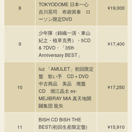
TOKYODOME 日本一心
8
¥19,000
吉川晃司 布袋寅泰 ロ
ーソン限定DVD
少年隊（錦織一清・東山
紀之・植草克秀）・5CD
9
¥17,400
& 7DVD・「35th
Anniversary BEST」
luz 「AMULET」初回限定
盤 歌い手 CD＋DVD
中古商品 美品 廃盤
10
¥17,250
CD 堀江晶太 ex-
MEJIBRAY MiA 真天地開
闢集団 龍矢
BiSH CD BiSH THE
11
BEST(初回生産限定盤)
¥15,910