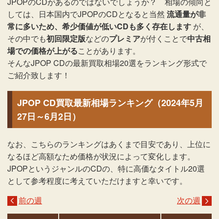
JPOPのCDがあるのではないでしょうか？ 相場の傾向と
しては、日本国内でJPOPのCDとなると当然
流通量が非
常に多いため、希少価値が低いCDも多く存在します
が、
その中でも
初回限定版
などの
プレミア
が付くことで
中古相
場での価格が上がる
ことがあります。
そんなJPOP CDの最新買取相場20選をランキング形式で
ご紹介致します！
JPOP CD買取最新相場ランキング（2024年5月
27日～6月2日）
なお、こちらのランキングはあくまで目安であり、上位に
なるほど高額なため価格が状況によって変化します。
JPOPというジャンルのCDの、特に高価なタイトル20選
として参考程度に考えていただけますと幸いです。
前の週
次の週