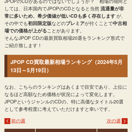
JPOPのCDがあるのではないでしょうか？ 相場の傾向と
しては、日本国内でJPOPのCDとなると当然
流通量が非
常に多いため、希少価値が低いCDも多く存在します
が、
その中でも
初回限定版
などの
プレミア
が付くことで
中古相
場での価格が上がる
ことがあります。
そんなJPOP CDの最新買取相場20選をランキング形式で
ご紹介致します！
JPOP CD買取最新相場ランキング（2024年5月
13日～5月19日）
なお、こちらのランキングはあくまで目安であり、上位に
なるほど高額なため価格が状況によって変化します。
JPOPというジャンルのCDの、特に高価なタイトル20選
として参考程度に考えていただけますと幸いです。
前の週
次の週