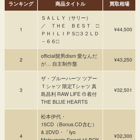
ランキング
商品タイトル
買取相場
ＳＡＬＬＹ（サリー）
／ ＴＨＥ ＢＥＳＴ □
1
¥44,500
ＰＨＩＬＩＰＳ□３２ＬＤ
－６６□
official髭男dism 愛なんだ
2
¥43,250
が… 自主制作盤
ザ・ブルーハーツ ツアー
Ｔシャツ 限定Tシャツ 真
3
¥32,501
島昌利 RAW LIFE 巾着付
THE BLUE HEARTS
松本伊代・
15CD（Bonus.CD含む）
& 2DVD・「Iyo
4
¥32,300
Matsumoto Sweet 16 BOX