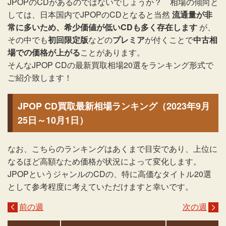
JPOPのCDがあるのではないでしょうか？ 相場の傾向と
しては、日本国内でJPOPのCDとなると当然
流通量が非
常に多いため、希少価値が低いCDも多く存在します
が、
その中でも
初回限定版
などの
プレミア
が付くことで
中古相
場での価格が上がる
ことがあります。
そんなJPOP CDの最新買取相場20選をランキング形式で
ご紹介致します！
JPOP CD買取最新相場ランキング（2023年9月
25日～10月1日）
なお、こちらのランキングはあくまで目安であり、上位に
なるほど高額なため価格が状況によって変化します。
JPOPというジャンルのCDの、特に高価なタイトル20選
として参考程度に考えていただけますと幸いです。
前の週
次の週