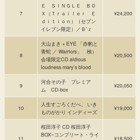
Ｅ ＳＩＮＧＬＥ ＢＯ
7
Ｘ（Ｔｒａｉｌｅｒ Ｅ
¥24,200
ｄｉｔｉｏｎ）（セブン
イレブン限定）／Ｂ’ｚ
大山まき × EYE 「赤豹と
青蛇 ／ Warriors」 検）
8
¥20,500
会場限定CD aldious
loudness mary’s blood
河合その子 プレミア
9
¥20,050
ム CD-box
人生すごろくだべ。 いき
10
¥19,000
ものがかり インディーズ
桜田淳子 CD 桜田淳子
BOX~コンプリート・ライ
11
¥18,500