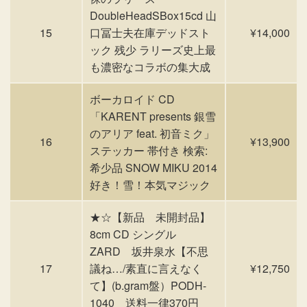
DoubleHeadSBox15cd 山
15
口冨士夫在庫デッドスト
¥14,000
ック 残少 ラリーズ史上最
も濃密なコラボの集大成
ボーカロイド CD
「KARENT presents 銀雪
のアリア feat. 初音ミク」
16
¥13,900
ステッカー 帯付き 検索:
希少品 SNOW MIKU 2014
好き！雪！本気マジック
★☆【新品 未開封品】
8cm CD シングル
ZARD 坂井泉水【不思
17
議ね…/素直に言えなく
¥12,750
て】(b.gram盤）PODH-
1040 送料一律370円