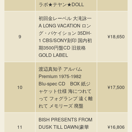
ラボ★テヤン★DOLL
初回金レーベル 大滝詠一
A LONG VACATION ロン
グ・バケイション 35DH-
9
¥18,650
1 CBS/SONY刻印 国内初
期3500円盤CD 旧規格
GOLD LABEL
渡辺真知子 アルバム
Premium 1975-1982
Blu-spec CD BOX 紙ジ
10
¥17,500
ャケット仕様 海につれて
って フォグランプ 遠く離
れて メモリーズ 廃盤
BISH PRESENTS FROM
11
DUSK TILL DAWN(豪華
¥16,806