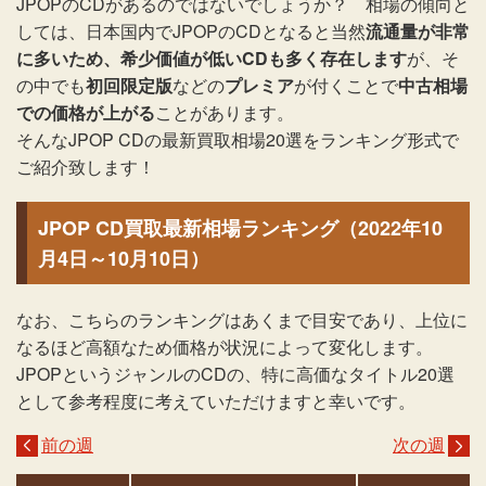
JPOPのCDがあるのではないでしょうか？ 相場の傾向と
しては、日本国内でJPOPのCDとなると当然
流通量が非常
に多いため、希少価値が低いCDも多く存在します
が、そ
の中でも
初回限定版
などの
プレミア
が付くことで
中古相場
での価格が上がる
ことがあります。
そんなJPOP CDの最新買取相場20選をランキング形式で
ご紹介致します！
JPOP CD買取最新相場ランキング（2022年10
月4日～10月10日）
なお、こちらのランキングはあくまで目安であり、上位に
なるほど高額なため価格が状況によって変化します。
JPOPというジャンルのCDの、特に高価なタイトル20選
として参考程度に考えていただけますと幸いです。
前の週
次の週