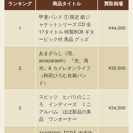
ランキング
商品タイトル
買取相場
甲斐バンド ① 限定 紙ジ
ャケットシリーズ CD 全
1
¥44,000
17タイトル 特製BOX ギタ
ーピック付 美品 グッズ
あまざらし（現、
amazarashi） 『光、再
2
光』& カメレオンライフ
¥35,500
（秋田ひろむ在籍バン
ド）
スピッツ ヒバリのここ
ろ インディーズ ミニ
3
¥34,500
アルバム ほぼ新品の美
品 ワンオーナー
41025009;【CD】大滝詠