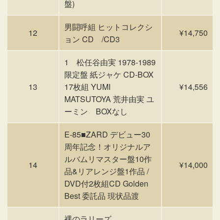
盤)
男闘呼組 ヒットコレクシ
12
¥14,750
ョン CD /CD3
1 松任谷由実 1978-1989
限定盤 紙ジャケ CD-BOX
13
17枚組 YUMI
¥14,556
MATSUTOYA 荒井由実 ユ
ーミン BOXなし
E-85■ZARD デビュー30
周年記念！オリジナルア
ルバムリマスター盤10作
14
¥14,000
品&リアレンジ盤1作品 /
DVD付2枚組CD Golden
Best 委託品 現状品渡
裸のラリーズ