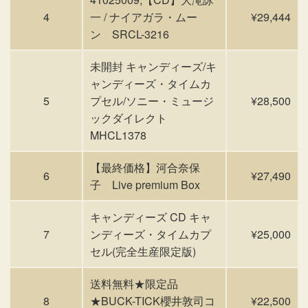
4
一 / ナイアガラ・ムー
¥29,444
ン SRCL-3216
未開封 キャンディーズ/キ
ャンディーズ・タイムカ
5
プセル/ソニー・ミュージ
¥28,500
ックダイレクト
MHCL1378
【最終価格】河合奈保
6
¥27,490
子 Live premium Box
キャンディーズ CD キャ
7
ンディーズ・タイムカプ
¥25,000
セル(完全生産限定版)
送料無料★限定品
8
★BUCK-TICK櫻井敦司コ
¥22,500