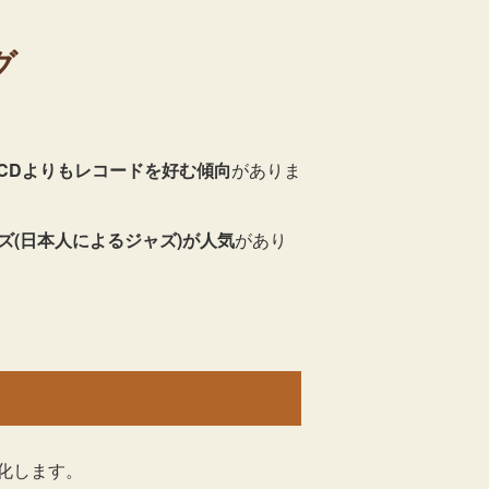
グ
CDよりもレコードを好む傾向
がありま
ズ(日本人によるジャズ)が人気
があり
化します。