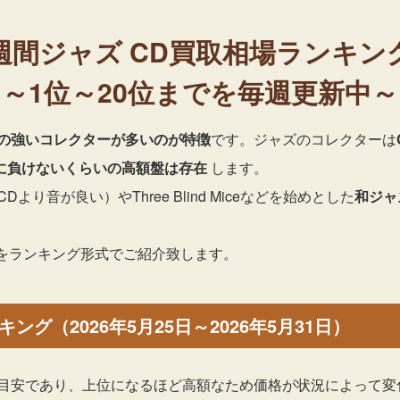
週間ジャズ
CD買取相場ランキン
～1位～20位までを毎週更新中～
の強いコレクターが多いのが特徴
です。ジャズのコレクターは
ドに負けないくらいの高額盤は存在
します。
Dより音が良い）やThree Blind Miceなどを始めとした
和ジャ
選をランキング形式でご紹介致します。
ング（2026年5月25日～2026年5月31日）
目安であり、上位になるほど高額なため価格が状況によって変