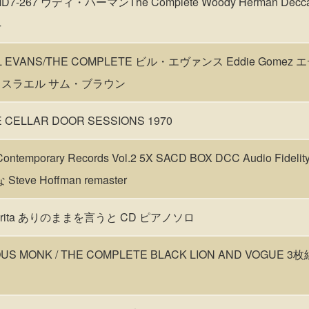
MD7-267 ウディ・ハーマンThe Complete Woody Herman Decca
4
LL EVANS/THE COMPLETE ビル・エヴァンス Eddie Gomez
ク・イスラエル サム・ブラウン
 CELLAR DOOR SESSIONS 1970
ontemporary Records Vol.2 5X SACD BOX DCC Audio Fidelit
Steve Hoffman remaster
 verita ありのままを言うと CD ピアノソロ
OUS MONK / THE COMPLETE BLACK LION AND VOGUE