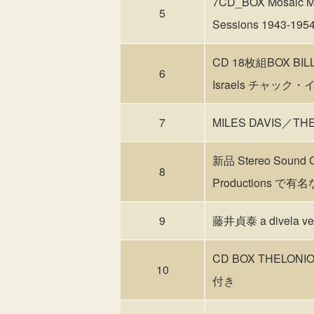
7CD_BOX Mosaic 
5
Sessions 1943-195
CD 18枚組BOX BI
6
Israels チャッ
7
MILES DAVIS／THE
新品 Stereo Sound C
8
Productions で有名な 
9
藤井貞泰 a divela
CD BOX THELONI
10
付き