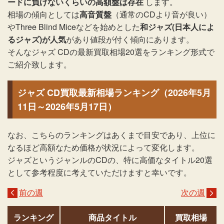
ードに負けないくらいの高額盤は存在
します。
相場の傾向としては
高音質盤
（通常のCDより音が良い）
やThree Blind Miceなどを始めとした
和ジャズ(日本人によ
るジャズ)が人気
があり値段が付く傾向にあります。
そんなジャズ CDの最新買取相場20選をランキング形式で
ご紹介致します。
ジャズ CD買取最新相場ランキング（2026年5月
11日～2026年5月17日）
なお、こちらのランキングはあくまで目安であり、上位に
なるほど高額なため価格が状況によって変化します。
ジャズというジャンルのCDの、特に高価なタイトル20選
として参考程度に考えていただけますと幸いです。
前の週
次の週
ランキング
商品タイトル
買取相場