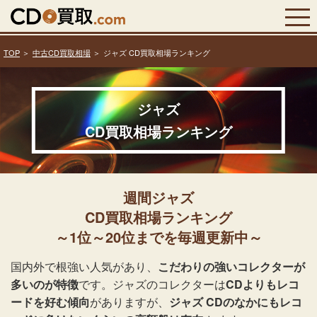
TOP
中古CD買取相場
ジャズ CD買取相場ランキング
ジャズ
CD買取相場ランキング
週間ジャズ
CD買取相場ランキング
～1位～20位までを毎週更新中～
国内外で根強い人気があり、
こだわりの強いコレクターが
多いのが特徴
です。ジャズのコレクターは
CDよりもレコ
ードを好む傾向
がありますが、
ジャズ CDのなかにもレコ