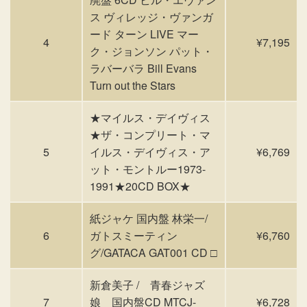
ス ヴィレッジ・ヴァンガ
ード ターン LIVE マー
4
¥7,195
ク・ジョンソン パット・
ラバーバラ Bill Evans
Turn out the Stars
★マイルス・デイヴィス
★ザ・コンプリート・マ
5
イルス・デイヴィス・ア
¥6,769
ット・モントルー1973-
1991★20CD BOX★
紙ジャケ 国内盤 林栄一/
6
ガトスミーティン
¥6,760
グ/GATACA GAT001 CD □
新倉美子 / 青春ジャズ
7
娘 国内盤CD MTCJ-
¥6,728