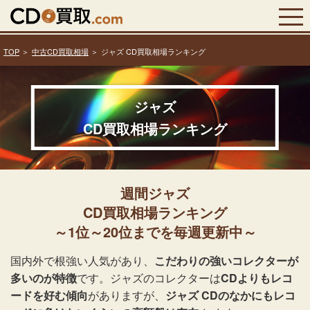
TOP
中古CD買取相場
ジャズ CD買取相場ランキング
ジャズ
CD買取相場ランキング
週間ジャズ
CD買取相場ランキング
～1位～20位までを毎週更新中～
国内外で根強い人気があり、
こだわりの強いコレクターが
多いのが特徴
です。ジャズのコレクターは
CDよりもレコ
ードを好む傾向
がありますが、
ジャズ CDのなかにもレコ