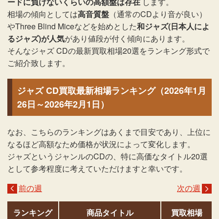
ードに負けないくらいの高額盤は存在
します。
相場の傾向としては
高音質盤
（通常のCDより音が良い）
やThree Blind Miceなどを始めとした
和ジャズ(日本人によ
るジャズ)が人気
があり値段が付く傾向にあります。
そんなジャズ CDの最新買取相場20選をランキング形式で
ご紹介致します。
ジャズ CD買取最新相場ランキング（2026年1月
26日～2026年2月1日）
なお、こちらのランキングはあくまで目安であり、上位に
なるほど高額なため価格が状況によって変化します。
ジャズというジャンルのCDの、特に高価なタイトル20選
として参考程度に考えていただけますと幸いです。
前の週
次の週
ランキング
商品タイトル
買取相場