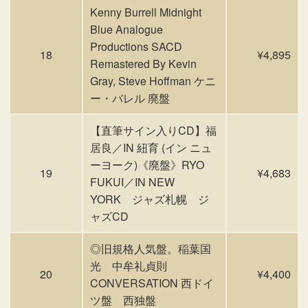
Kenny Burrell Midnight
Blue Analogue
Productions SACD
18
¥4,895
Remastered By Kevin
Gray, Steve Hoffman ケニ
ー・バレル 廃盤
【直筆サイン入りCD】福
居良／IN 紐育 (イン ニュ
ーヨーク)《廃盤》RYO
19
¥4,683
FUKUI／IN NEW
YORK ジャズ札幌 ジ
ャズCD
◎旧規格人気盤。稲葉国
光 中牟礼貞則
20
¥4,400
CONVERSATION 西ドイ
ツ盤 西独盤