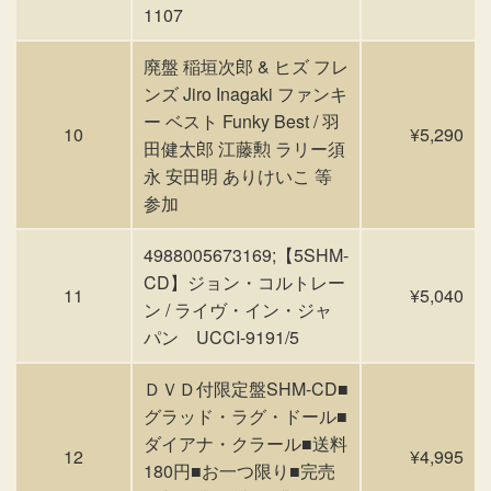
1107
廃盤 稲垣次郎 & ヒズ フレ
ンズ Jiro Inagaki ファンキ
ー ベスト Funky Best / 羽
10
¥5,290
田健太郎 江藤勲 ラリー須
永 安田明 ありけいこ 等
参加
4988005673169;【5SHM‐
CD】ジョン・コルトレー
11
¥5,040
ン / ライヴ・イン・ジャ
パン UCCI-9191/5
ＤＶＤ付限定盤SHM-CD■
グラッド・ラグ・ドール■
ダイアナ・クラール■送料
12
¥4,995
180円■お一つ限り■完売