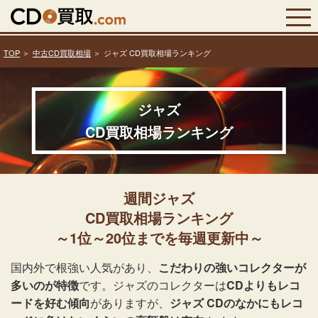
TOP
中古CD買取相場
ジャズ CD買取相場ランキング
ジャズ
CD買取相場ランキング
週間ジャズ
CD買取相場ランキング
～1位～20位までを毎週更新中～
国内外で根強い人気があり、
こだわりの強いコレクターが
多いのが特徴
です。ジャズのコレクターは
CDよりもレコ
ードを好む傾向
がありますが、
ジャズ CDのなかにもレコ