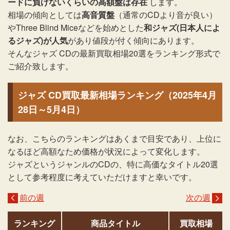
ードに負けないくらいの高額盤は存在
します。
相場の傾向としては
高音質盤
（通常のCDより音が良い）
やThree Blind Miceなどを始めとした
和ジャズ(日本人によ
るジャズ)が人気
があり値段が付く傾向にあります。
そんなジャズ CDの最新買取相場20選をランキング形式で
ご紹介致します。
ジャズ CD買取最新相場ランキング（2025年4月
28日～5月4日）
なお、こちらのランキングはあくまで目安であり、上位に
なるほど高額なため価格が状況によって変化します。
ジャズというジャンルのCDの、特に高価なタイトル20選
として参考程度に考えていただけますと幸いです。
前の週
次の週
ランキング
商品タイトル
買取相場