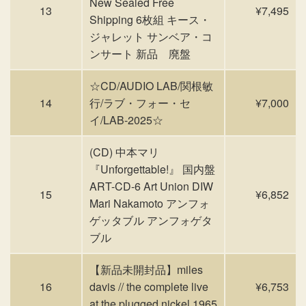
New Sealed Free
13
¥7,495
Shipping 6枚組 キース・
ジャレット サンベア・コ
ンサート 新品 廃盤
☆CD/AUDIO LAB/関根敏
14
行/ラブ・フォー・セ
¥7,000
イ/LAB-2025☆
(CD) 中本マリ
『Unforgettable!』 国内盤
ART-CD-6 Art Union DIW
15
¥6,852
Mari Nakamoto アンフォ
ゲッタブル アンフォゲタ
ブル
【新品未開封品】miles
16
davis // the complete live
¥6,753
at the plugged nickel 1965