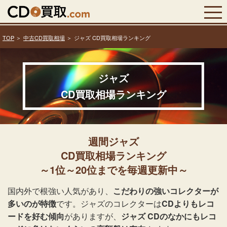
TOP
中古CD買取相場
ジャズ CD買取相場ランキング
ジャズ
CD買取相場ランキング
週間ジャズ
CD買取相場ランキング
～1位～20位までを毎週更新中～
国内外で根強い人気があり、
こだわりの強いコレクターが
多いのが特徴
です。ジャズのコレクターは
CDよりもレコ
ードを好む傾向
がありますが、
ジャズ CDのなかにもレコ