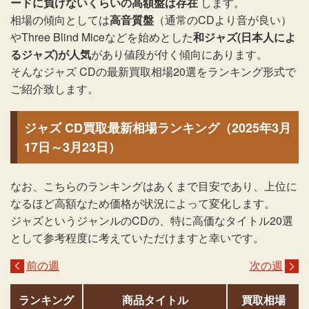
ードに負けないくらいの高額盤は存在
します。
相場の傾向としては
高音質盤
（通常のCDより音が良い）
やThree Blind Miceなどを始めとした
和ジャズ(日本人によ
るジャズ)が人気
があり値段が付く傾向にあります。
そんなジャズ CDの最新買取相場20選をランキング形式で
ご紹介致します。
ジャズ CD買取最新相場ランキング（2025年3月
17日～3月23日）
なお、こちらのランキングはあくまで目安であり、上位に
なるほど高額なため価格が状況によって変化します。
ジャズというジャンルのCDの、特に高価なタイトル20選
として参考程度に考えていただけますと幸いです。
前の週
次の週
ランキング
商品タイトル
買取相場