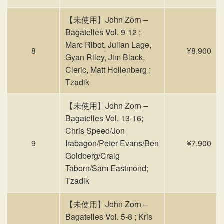
【未使用】John Zorn –
Bagatelles Vol. 9-12 ;
Marc Ribot, Julian Lage,
8
¥8,900
Gyan Riley, Jim Black,
Cleric, Matt Hollenberg ;
Tzadik
【未使用】John Zorn –
Bagatelles Vol. 13-16;
Chris Speed/Jon
9
Irabagon/Peter Evans/Ben
¥7,900
Goldberg/Craig
Taborn/Sam Eastmond;
Tzadik
【未使用】John Zorn –
Bagatelles Vol. 5-8 ; Kris