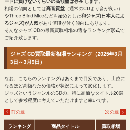
ードに負けないくらいの高額盤は存在
します。
相場の傾向としては
高音質盤
（通常のCDより音が良い）
やThree Blind Miceなどを始めとした
和ジャズ(日本人によ
るジャズ)が人気
があり値段が付く傾向にあります。
そんなジャズ CDの最新買取相場20選をランキング形式で
ご紹介致します。
ジャズ CD買取最新相場ランキング（2025年3月
3日～3月9日）
なお、こちらのランキングはあくまで目安であり、上位に
なるほど高額なため価格が状況によって変化します。
ジャズというジャンルのCDの、特に高価なタイトル20選
として参考程度に考えていただけますと幸いです。
前の週
次の週
ランキング
商品タイトル
買取相場