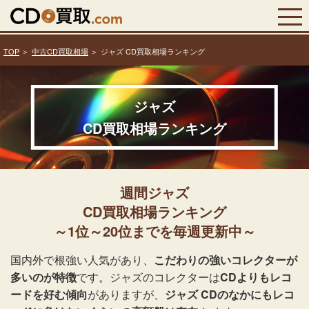
TOP
中古CD買取相場
ジャズ CD買取相場ランキング
ジャズ
CD買取相場ランキング
週間ジャズ
CD買取相場ランキング
～1位～20位までを毎週更新中～
国内外で根強い人気があり、
こだわりの強いコレクターが
多いのが特徴
です。ジャズのコレクターは
CDよりもレコ
ードを好む傾向
がありますが、
ジャズ CDのなかにもレコ