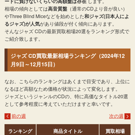
ードに負けないくらいの高額盤は存在
します。
相場の傾向としては
高音質盤
（通常のCDより音が良い）
やThree Blind Miceなどを始めとした
和ジャズ(日本人によ
るジャズ)が人気
があり値段が付く傾向にあります。
そんなジャズ CDの最新買取相場20選をランキング形式で
ご紹介致します。
ジャズ CD買取最新相場ランキング（2024年12
月9日～12月15日）
なお、こちらのランキングはあくまで目安であり、上位に
なるほど高額なため価格が状況によって変化します。
ジャズというジャンルのCDの、特に高価なタイトル20選
として参考程度に考えていただけますと幸いです。
前の週
次の週
ランキング
商品タイトル
買取相場