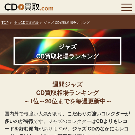
TOP
中古CD買取相場
ジャズ CD買取相場ランキング
ジャズ
CD買取相場ランキング
週間ジャズ
CD買取相場ランキング
～1位～20位までを毎週更新中～
国内外で根強い人気があり、
こだわりの強いコレクターが
多いのが特徴
です。ジャズのコレクターは
CDよりもレコ
ードを好む傾向
がありますが、
ジャズ CDのなかにもレコ