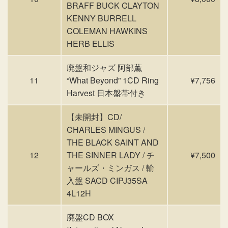
BRAFF BUCK CLAYTON
KENNY BURRELL
COLEMAN HAWKINS
HERB ELLIS
廃盤和ジャズ 阿部薫
11
“What Beyond” 1CD Ring
¥7,756
Harvest 日本盤帯付き
【未開封】CD/
CHARLES MINGUS /
THE BLACK SAINT AND
12
THE SINNER LADY / チ
¥7,500
ャールズ・ミンガス / 輸
入盤 SACD CIPJ35SA
4L12H
廃盤CD BOX