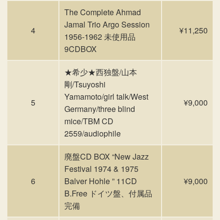
The Complete Ahmad
Jamal Trio Argo Session
4
¥11,250
1956-1962 未使用品
9CDBOX
★希少★西独盤/山本
剛/Tsuyoshi
Yamamoto/girl talk/West
5
¥9,000
Germany/three blind
mice/TBM CD
2559/audiophile
廃盤CD BOX “New Jazz
Festival 1974 & 1975
6
Balver Hohle ” 11CD
¥9,000
B.Free ドイツ盤、付属品
完備