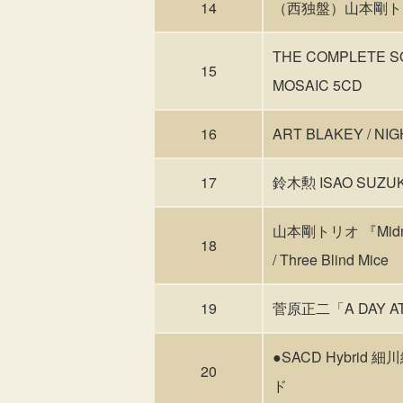
14
（西独盤）山本剛トリオ / L
THE COMPLETE S
15
MOSAIC 5CD
16
ART BLAKEY / 
17
鈴木勲 ISAO SUZU
山本剛トリオ 『Midnig
18
/ Three Blind Mice
19
菅原正二「A DAY A
●SACD Hybrid 
20
ド