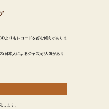
グ
CDよりもレコードを好む傾向
がありま
ズ(日本人によるジャズ)が人気
があり
化します。