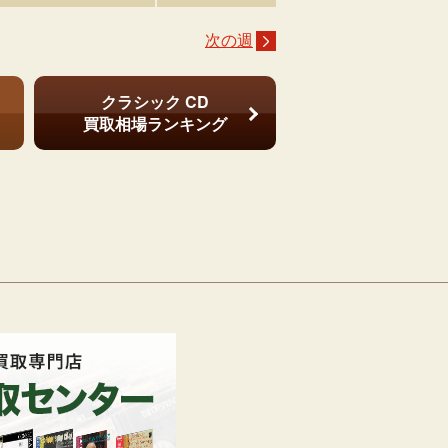
次の週
クラシック CD
買取相場ランキング