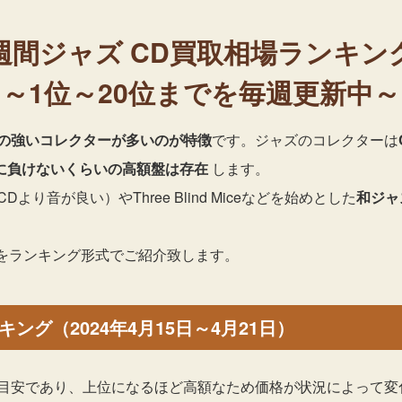
週間ジャズ
CD買取相場ランキン
～1位～20位までを毎週更新中～
の強いコレクターが多いのが特徴
です。ジャズのコレクターは
ドに負けないくらいの高額盤は存在
します。
Dより音が良い）やThree Blind Miceなどを始めとした
和ジャ
選をランキング形式でご紹介致します。
ング（2024年4月15日～4月21日）
目安であり、上位になるほど高額なため価格が状況によって変