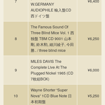
7
¥6,400
W.GERMANY
AUDIOPHILE 輸入盤CD
西ドイツ盤
The Famous Sound Of
Three Blind Mice Vol. 1 西
8
独盤 TBM CD 9001 山本
¥6,250
剛, 鈴木勲, 細川綾子, 今田
勝.. / three blind mice
MILES DAVIS The
Complete Live At The
9
¥6,000
Plugged Nickel 1965 (CD
7枚組BOX)
Wayne Shorter “Super
10
Nova” 1CD Blue Note 日
¥5,250
本初期盤