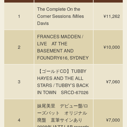
The Complete On the
1
Corner Sessions /Miles
¥11,262
Davis
FRANCES MADDEN /
LIVE AT THE
2
¥10,000
BASEMENT AND
FOUNDRY616, SYDNEY
【ゴールドCD】TUBBY
HAYES AND THE ALL
3
¥7,060
STARS / TUBBY’S BACK
IN TOWN SRCD-67026
妹尾美里 デビュー盤/ロ
ーズバット オリジナル
4
廃盤 直筆サインあり
¥7,000
2008年JAZZ LAB records