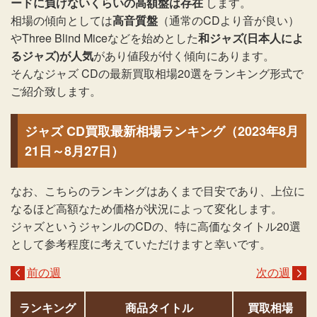
ードに負けないくらいの高額盤は存在
します。
相場の傾向としては
高音質盤
（通常のCDより音が良い）
やThree Blind Miceなどを始めとした
和ジャズ(日本人によ
るジャズ)が人気
があり値段が付く傾向にあります。
そんなジャズ CDの最新買取相場20選をランキング形式で
ご紹介致します。
ジャズ CD買取最新相場ランキング（2023年8月
21日～8月27日）
なお、こちらのランキングはあくまで目安であり、上位に
なるほど高額なため価格が状況によって変化します。
ジャズというジャンルのCDの、特に高価なタイトル20選
として参考程度に考えていただけますと幸いです。
前の週
次の週
ランキング
商品タイトル
買取相場