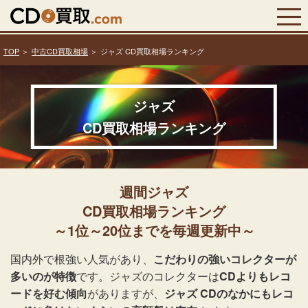
TOP
中古CD買取相場
ジャズ CD買取相場ランキング
ジャズ
CD買取相場ランキング
週間ジャズ
CD買取相場ランキング
～1位～20位までを毎週更新中～
国内外で根強い人気があり、
こだわりの強いコレクターが
多いのが特徴
です。ジャズのコレクターは
CDよりもレコ
ードを好む傾向
がありますが、
ジャズ CDのなかにもレコ