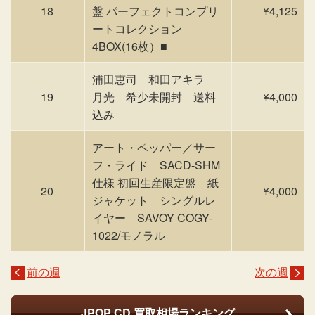
18
盤 パーフェクトコンプリ
¥4,125
ートコレクション
4BOX(16枚）■
浦田恵司 和田アキラ
19
月光 希少未開封 送料
¥4,000
込み
アート・ペッパー／サー
フ・ライド SACD-SHM
仕様 初回生産限定盤 紙
20
¥4,000
ジャケット シングルレ
イヤー SAVOY COGY-
1022/モノラル
前の週
次の週
JPOP CD
買取相場ランキング