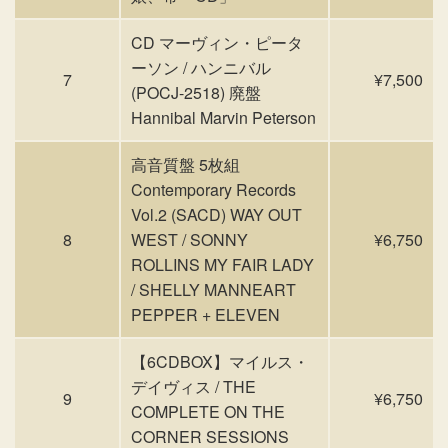
CD マーヴィン・ピータ
ーソン / ハンニバル
7
¥7,500
(POCJ-2518) 廃盤
Hannibal Marvin Peterson
高音質盤 5枚組
Contemporary Records
Vol.2 (SACD) WAY OUT
8
WEST / SONNY
¥6,750
ROLLINS MY FAIR LADY
/ SHELLY MANNEART
PEPPER + ELEVEN
【6CDBOX】マイルス・
デイヴィス / THE
9
¥6,750
COMPLETE ON THE
CORNER SESSIONS