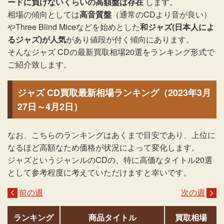
ードに負けないくらいの高額盤は存在
します。
相場の傾向としては
高音質盤
（通常のCDより音が良い）
やThree Blind Miceなどを始めとした
和ジャズ(日本人によ
るジャズ)が人気
があり値段が付く傾向にあります。
そんなジャズ CDの最新買取相場20選をランキング形式で
ご紹介致します。
ジャズ CD買取最新相場ランキング（2023年3月
27日～4月2日）
なお、こちらのランキングはあくまで目安であり、上位に
なるほど高額なため価格が状況によって変化します。
ジャズというジャンルのCDの、特に高価なタイトル20選
として参考程度に考えていただけますと幸いです。
前の週
次の週
ランキング
商品タイトル
買取相場