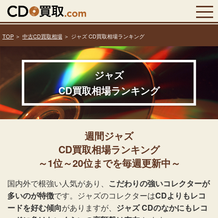
TOP
中古CD買取相場
ジャズ CD買取相場ランキング
ジャズ
CD買取相場ランキング
週間ジャズ
CD買取相場ランキング
～1位～20位までを毎週更新中～
国内外で根強い人気があり、
こだわりの強いコレクターが
多いのが特徴
です。ジャズのコレクターは
CDよりもレコ
ードを好む傾向
がありますが、
ジャズ CDのなかにもレコ