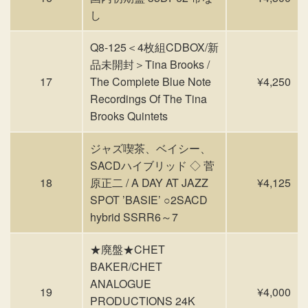
し
Q8-125＜4枚組CDBOX/新
品未開封＞Tina Brooks /
17
The Complete Blue Note
¥4,250
Recordings Of The Tina
Brooks Quintets
ジャズ喫茶、ベイシー、
SACDハイブリッド ◇ 菅
18
原正二 / A DAY AT JAZZ
¥4,125
SPOT ’BASIE’ ○2SACD
hybrid SSRR6～7
★廃盤★CHET
BAKER/CHET
ANALOGUE
19
¥4,000
PRODUCTIONS 24K