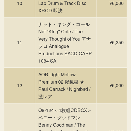
10
Lab Drum & Track Disc
¥6,000
XRCD 即決
ナット・キング・コール
Nat "King" Cole / The
Very Thought of You アナ
11
¥5,250
プロ Analogue
Productions SACD CAPP
1084 SA
AOR Light Mellow
Premium 02 掲載盤 ★
12
¥5,000
Paul Carrack / Nightbird /
激レア
Q8-124＜4枚組CDBOX＞
ベニー・グッドマン
Benny Goodman / The