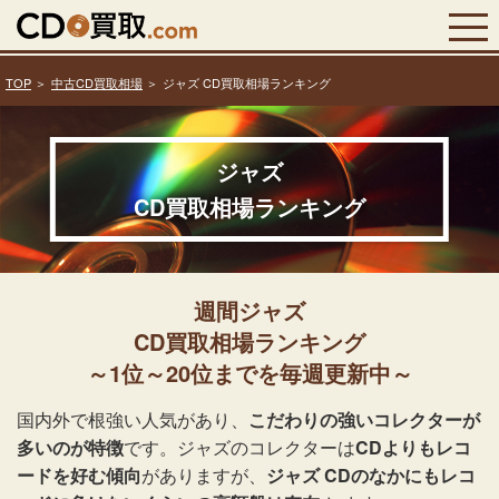
TOP
中古CD買取相場
ジャズ CD買取相場ランキング
ジャズ
CD買取相場ランキング
週間ジャズ
CD買取相場ランキング
～1位～20位までを毎週更新中～
国内外で根強い人気があり、
こだわりの強いコレクターが
多いのが特徴
です。ジャズのコレクターは
CDよりもレコ
ードを好む傾向
がありますが、
ジャズ CDのなかにもレコ