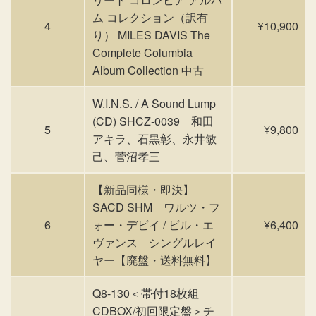
ム コレクション（訳有
4
¥10,900
り） MILES DAVIS The
Complete Columbia
Album Collection 中古
W.I.N.S. / A Sound Lump
(CD) SHCZ-0039 和田
5
¥9,800
アキラ、石黒彰、永井敏
己、菅沼孝三
【新品同様・即決】
SACD SHM ワルツ・フ
6
ォー・デビイ / ビル・エ
¥6,400
ヴァンス シングルレイ
ヤー【廃盤・送料無料】
Q8-130＜帯付18枚組
CDBOX/初回限定盤＞チ