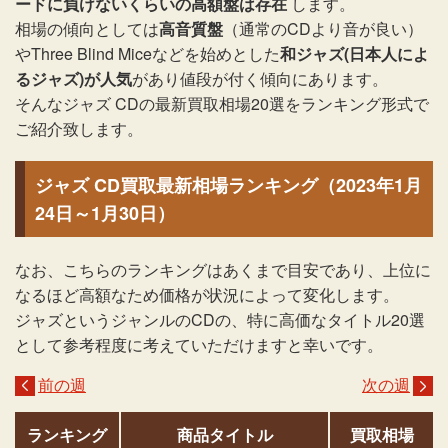
ードに負けないくらいの高額盤は存在
します。
相場の傾向としては
高音質盤
（通常のCDより音が良い）
やThree Blind Miceなどを始めとした
和ジャズ(日本人によ
るジャズ)が人気
があり値段が付く傾向にあります。
そんなジャズ CDの最新買取相場20選をランキング形式で
ご紹介致します。
ジャズ CD買取最新相場ランキング（2023年1月
24日～1月30日）
なお、こちらのランキングはあくまで目安であり、上位に
なるほど高額なため価格が状況によって変化します。
ジャズというジャンルのCDの、特に高価なタイトル20選
として参考程度に考えていただけますと幸いです。
前の週
次の週
ランキング
商品タイトル
買取相場