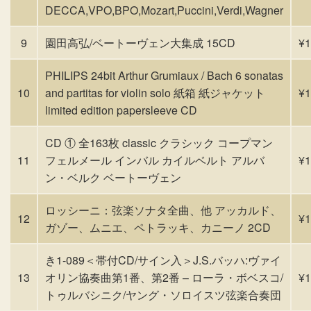
DECCA,VPO,BPO,Mozart,Puccini,Verdi,Wagner
9
園田高弘/ベートーヴェン大集成 15CD
¥1
PHILIPS 24bit Arthur Grumiaux / Bach 6 sonatas
10
and partitas for violin solo 紙箱 紙ジャケット
¥1
limited edition papersleeve CD
CD ① 全163枚 classic クラシック コープマン
11
フェルメール インバル カイルベルト アルバ
¥1
ン・ベルク ベートーヴェン
ロッシーニ：弦楽ソナタ全曲、他 アッカルド、
12
¥1
ガゾー、ムニエ、ペトラッキ、カニーノ 2CD
き1-089＜帯付CD/サイン入＞J.S.バッハ:ヴァイ
13
オリン協奏曲第1番、第2番 – ローラ・ボベスコ/
¥1
トゥルバシニク/ヤング・ソロイスツ弦楽合奏団