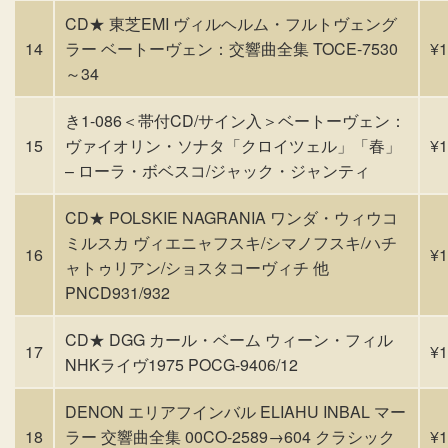
CD★ 東芝EMI ヴィルヘルム・フルトヴェング
14
ラー ベートーヴェン：交響曲全集 TOCE-7530
¥1
～34
き1-086＜帯付CD/サイン入＞ベートーヴェン：
15
ヴァイオリン・ソナタ「クロイツェル」「春」
¥1
– ローラ・ボベスコ/ジャック・ジャンティ
CD★ POLSKIE NAGRANIA ワンダ・ウィウコ
ミルスカ ヴィエニャフスキ/シマノフスキ/ハチ
16
¥1
ャトゥリアン/ショスタコーヴィチ 他
PNCD931/932
CD★ DGG カール・ベーム ウィーン・フィル
17
¥1
NHKライヴ1975 POCG-9406/12
DENON エリアフインバル ELIAHU INBAL マー
18
ラー 交響曲全集 00CO-2589→604 クラシック
¥1