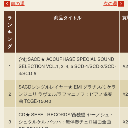
前の週
次の週
ラ
商品タイトル
買
ン
キ
ン
グ
含むSACD★ ACCUPHASE SPECIAL SOUND
1
SELECTION VOL.1, 2, 4, 5 SCD-1/SCD-2/SCD-
¥2
4/SCD-5
SACDシングルレイヤー★ EMI グラチス/ミケラ
2
ンジェリ ラヴェル/ラフマニノフ：ピアノ協奏
¥2
曲 TOGE-15040
CD★ SEFEL RECORDS/西独盤 ヤーノシュ・
3
シュタルケル バッハ：無伴奏チェロ組曲全曲
¥2