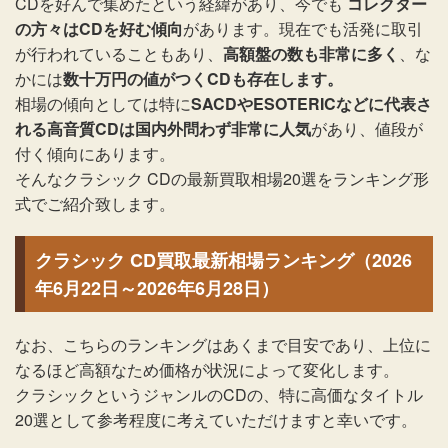
CDを好んで集めたという経緯があり、今でも
コレクター
の方々はCDを好む傾向
があります。現在でも活発に取引
が行われていることもあり、
高額盤の数も非常に多く
、な
かには
数十万円の値がつくCDも存在します。
相場の傾向としては特に
SACDやESOTERICなどに代表さ
れる高音質CDは国内外問わず非常に人気
があり、値段が
付く傾向にあります。
そんなクラシック CDの最新買取相場20選をランキング形
式でご紹介致します。
クラシック CD買取最新相場ランキング（2026
年6月22日～2026年6月28日）
なお、こちらのランキングはあくまで目安であり、上位に
なるほど高額なため価格が状況によって変化します。
クラシックというジャンルのCDの、特に高価なタイトル
20選として参考程度に考えていただけますと幸いです。