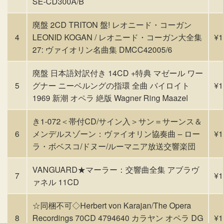
SE-CD300A/B
廃盤 2CD TRITON 盤! レオニード・コーガン
4
LEONID KOGAN / レオニード・コーガン大全集
¥1
27: ヴァイオリン名曲集 DMCC42005/6
廃盤 日本語対訳付き 14CD +特典 マゼール ワー
5
グナー ニーベルングの指環 全曲 バイロイト
¥1
1969 新潮 オペラ 絶版 Wagner Ring Maazel
き1-072＜帯付CD/サイン入＞サン＝サーンス＆
6
メンデルスゾーン：ヴァイオリン協奏曲 – ロー
¥1
ラ・ボベスコ/ドヌー/ルーマニア放送交響楽団
VANGUARD★マーラー：交響曲全集 アブラヴ
7
¥1
ァネル 11CD
☆同梱不可◇Herbert von Karajan/The Opera
8
Recordings 70CD 4794640 カラヤン オペラ DG
¥1