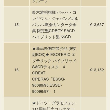
グループ
鈴木雅明指揮 バッハ・コ
レギウム・ジャパン／J.S.
15
バッハ:教会カンタータ全
¥13,637
集 限定盤CDBOX SACD
ハイブリッド盤 55CD
★新品未開封希少品 (9枚
組BOX)★ ESOTERIC エ
ソテリック ハイブリッド
SACDディスク 4
16
¥13,152
GREAT
OPERAS「ESSG-
90089/95.ESSD-
90096/97」！
★ドイツ・グラモフォン
111周年記念コレクター