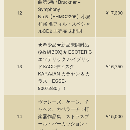
曲第5番 / Bruckner –
Symphony
12
¥17,300
No.5【FHMC2205】小泉
和裕 名フィル・スペシャ
ルCD2 非売品 未開封
★希少品★新品未開封品
(9枚組BOX)★ ESOTERIC
エソテリック ハイブリッ
13
ドSACDディスク
¥16,750
KARAJAN カラヤン & カ
ラス「ESSE-
90072/80」！
ヴァレーズ、ケージ、チ
ャベス、カベラーチ：打
14
楽器作品集 ストラスブ
¥15,000
ール・パーカッション・