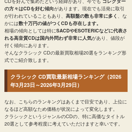
CDを好んで集めたという経緯があり、今でも
コレクター
の方々はCDを好む傾向
があります。現在でも活発に取引
が行われていることもあり、
高額盤の数も非常に多く
、な
かには
数十万円の値がつくCDも存在します。
相場の傾向としては特に
SACDやESOTERICなどに代表さ
れる高音質CDは国内外問わず非常に人気
があり、値段が
付く傾向にあります。
そんなクラシック CDの最新買取相場20選をランキング形
式でご紹介致します。
クラシック CD買取最新相場ランキング（2026
年3月23日～2026年3月29日）
なお、こちらのランキングはあくまで目安であり、上位に
なるほど高額なため価格が状況によって変化します。
クラシックというジャンルのCDの、特に高価なタイトル
20選として参考程度に考えていただけますと幸いです。