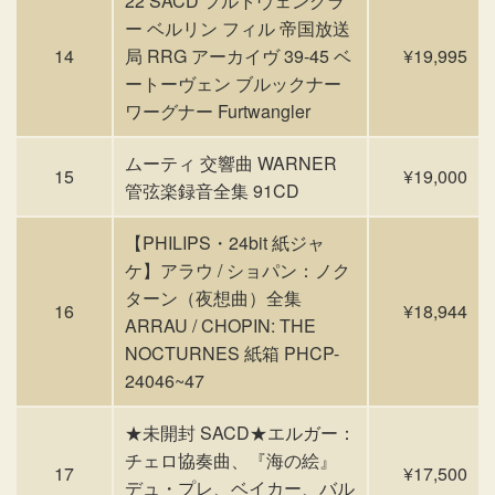
22 SACD フルトヴェングラ
ー ベルリン フィル 帝国放送
14
局 RRG アーカイヴ 39-45 ベ
¥19,995
ートーヴェン ブルックナー
ワーグナー Furtwangler
ムーティ 交響曲 WARNER
15
¥19,000
管弦楽録音全集 91CD
【PHILIPS・24bit 紙ジャ
ケ】アラウ / ショパン：ノク
ターン（夜想曲）全集
16
¥18,944
ARRAU / CHOPIN: THE
NOCTURNES 紙箱 PHCP-
24046~47
★未開封 SACD★エルガー：
チェロ協奏曲、『海の絵』
17
¥17,500
デュ・プレ、ベイカー、バル