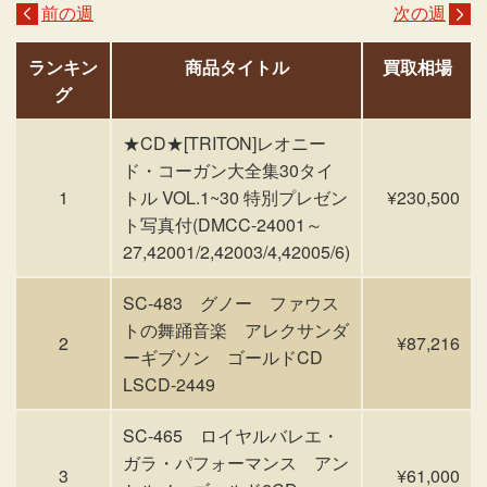
前の週
次の週
ランキン
商品タイトル
買取相場
グ
★CD★[TRITON]レオニー
ド・コーガン大全集30タイ
1
トル VOL.1~30 特別プレゼン
¥230,500
ト写真付(DMCC-24001～
27,42001/2,42003/4,42005/6)
SC-483 グノー ファウス
トの舞踊音楽 アレクサンダ
2
¥87,216
ーギブソン ゴールドCD
LSCD-2449
SC-465 ロイヤルバレエ・
ガラ・パフォーマンス アン
3
¥61,000