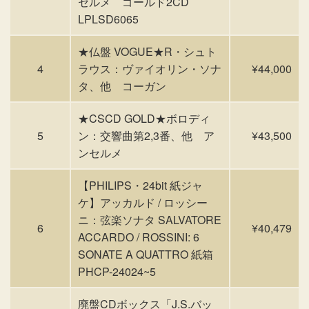
セルメ ゴールド2CD
LPLSD6065
★仏盤 VOGUE★R・シュト
4
ラウス：ヴァイオリン・ソナ
¥44,000
タ、他 コーガン
★CSCD GOLD★ボロディ
5
ン：交響曲第2,3番、他 ア
¥43,500
ンセルメ
【PHILIPS・24bit 紙ジャ
ケ】アッカルド / ロッシー
ニ：弦楽ソナタ SALVATORE
6
¥40,479
ACCARDO / ROSSINI: 6
SONATE A QUATTRO 紙箱
PHCP-24024~5
廃盤CDボックス「J.S.バッ