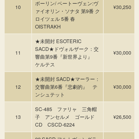
ボーリン/ ベートーヴェン:ヴ
10
¥30,250
ァイオリン・ソナタ 第9番 ク
ロイツェル 5番 春
OISTRAKH
★未開封 ESOTERIC
SACD★ドヴォルザーク：交
11
¥30,000
響曲第9番『新世界より』
ケルテス
★未開封 SACD★マーラー：
12
交響曲第6番『悲劇的』 テ
¥30,000
ンシュテット
SC-485 ファリャ 三角帽
13
子 アンセルメ ゴールド
¥26,500
CD CSCD-6224