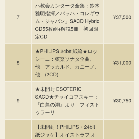
ハ教会カンタータ全集：鈴木
雅明指揮／バッハ・コレギウ
7
¥37,500
ム・ジャパン」SACD Hybrid
CD55枚組+解説5冊 初回限
定CD
★PHILIPS 24bit 紙箱★ロッ
シーニ：弦楽ソナタ全曲、
8
¥31,000
他 アッカルド、カニーノ、
他 (2CD)
★未開封 ESOTERIC
SACD★チャイコフスキー：
9
¥30,750
『白鳥の湖』より フィスト
ゥラーリ
【未開封！PHILIPS・24bit
紙ジャケ】オイストラフ オ