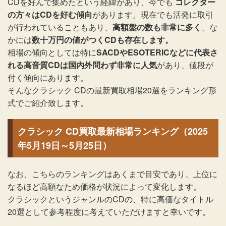
CDを好んで集めたという経緯があり、今でも
コレクター
の方々はCDを好む傾向
があります。現在でも活発に取引
が行われていることもあり、
高額盤の数も非常に多く
、な
かには
数十万円の値がつくCDも存在します。
相場の傾向としては特に
SACDやESOTERICなどに代表さ
れる高音質CDは国内外問わず非常に人気
があり、値段が
付く傾向にあります。
そんなクラシック CDの最新買取相場20選をランキング形
式でご紹介致します。
クラシック CD買取最新相場ランキング（2025
年5月19日～5月25日）
なお、こちらのランキングはあくまで目安であり、上位に
なるほど高額なため価格が状況によって変化します。
クラシックというジャンルのCDの、特に高価なタイトル
20選として参考程度に考えていただけますと幸いです。