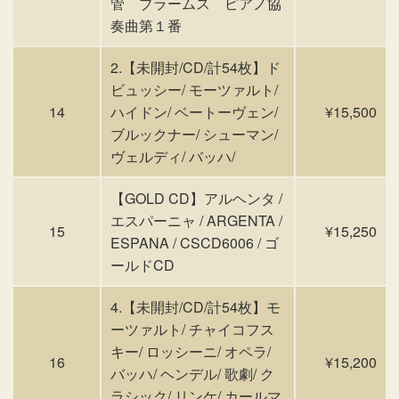
管 ブラームス ピアノ協
奏曲第１番
2.【未開封/CD/計54枚】ド
ビュッシー/ モーツァルト/
14
ハイドン/ ベートーヴェン/
¥15,500
ブルックナー/ シューマン/
ヴェルディ/ バッハ/
【GOLD CD】アルヘンタ /
エスパーニャ / ARGENTA /
15
¥15,250
ESPANA / CSCD6006 / ゴ
ールドCD
4.【未開封/CD/計54枚】モ
ーツァルト/ チャイコフス
キー/ ロッシーニ/ オペラ/
16
¥15,200
バッハ/ ヘンデル/ 歌劇/ ク
ラシック/ リンケ/ カールマ