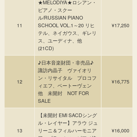
★MELODIYA★ロシアン・
ピアノ・スクー
ル/RUSSIAN PIANO
11
SCHOOL VOL.1～20 リヒ
¥17,250
テル、ネイガウス、ギレリ
ス、ユーディナ、他
(21CD)
♪日本音楽財団・非売品♪
諏訪内晶子 ヴァイオリ
ン・リサイタル プロコフ
12
¥16,775
ィエフ、ベートーヴェン
他 未開封 NOT FOR
SALE
【未開封 EMI SACDシング
ル・レイヤー】アラウ ジュ
13
リーニ＆フィルハーモニア
¥16,000