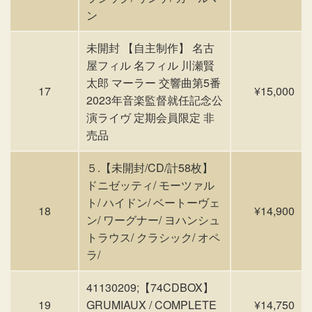
ン
未開封 【自主制作】 名古
屋フィル 名フィル 川瀬賢
太郎 マーラー 交響曲第5番
17
¥15,000
2023年音楽監督就任記念公
演ライヴ 定期会員限定 非
売品
５.【未開封/CD/計58枚】
ドニゼッティ/ モーツァル
ト/ ハイドン/ ベートーヴェ
18
¥14,900
ン/ ワーグナー/ ヨハンシュ
トラウス/ クラシック/ オペ
ラ/
41130209;【74CDBOX】
19
GRUMIAUX / COMPLETE
¥14,750