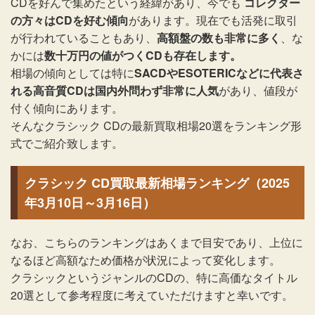
CDを好んで集めたという経緯があり、今でも
コレクター
の方々はCDを好む傾向
があります。現在でも活発に取引
が行われていることもあり、
高額盤の数も非常に多く
、な
かには
数十万円の値がつくCDも存在します。
相場の傾向としては特に
SACDやESOTERICなどに代表さ
れる高音質CDは国内外問わず非常に人気
があり、値段が
付く傾向にあります。
そんなクラシック CDの最新買取相場20選をランキング形
式でご紹介致します。
クラシック CD買取最新相場ランキング（2025
年3月10日～3月16日）
なお、こちらのランキングはあくまで目安であり、上位に
なるほど高額なため価格が状況によって変化します。
クラシックというジャンルのCDの、特に高価なタイトル
20選として参考程度に考えていただけますと幸いです。