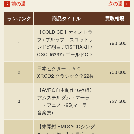
前の週
次の週
ランキング
商品タイトル
買取相場
【GOLD CD】オイストラ
フ / ブルッフ：スコットラ
1
¥93,500
ンド幻想曲 / OISTRAKH /
CSCD6337 / ゴールドCD
日本ビクター ＪＶＣ
2
¥33,000
XRCD2 クラシック全22枚
【AVRO自主制作16枚組】
アムステルダム・マーラ
3
¥27,500
ー・フェスト95(マーラー
音楽祭)
【未開封 EMI SACDシング
ル・レイヤー】アラウ ジュ