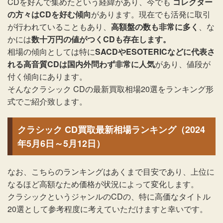
CDを好んで集めたという経緯があり、今でも
コレクター
の方々はCDを好む傾向
があります。現在でも活発に取引
が行われていることもあり、
高額盤の数も非常に多く
、な
かには
数十万円の値がつくCDも存在します。
相場の傾向としては特に
SACDやESOTERICなどに代表さ
れる高音質CDは国内外問わず非常に人気
があり、値段が
付く傾向にあります。
そんなクラシック CDの最新買取相場20選をランキング形
式でご紹介致します。
クラシック CD買取最新相場ランキング（2024
年5月6日～5月12日）
なお、こちらのランキングはあくまで目安であり、上位に
なるほど高額なため価格が状況によって変化します。
クラシックというジャンルのCDの、特に高価なタイトル
20選として参考程度に考えていただけますと幸いです。