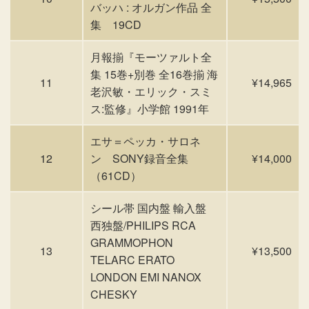
バッハ : オルガン作品 全
集 19CD
月報揃『モーツァルト全
集 15巻+別巻 全16巻揃 海
11
¥14,965
老沢敏・エリック・スミ
ス:監修』小学館 1991年
エサ＝ペッカ・サロネ
12
ン SONY録音全集
¥14,000
（61CD）
シール帯 国内盤 輸入盤
西独盤/PHILIPS RCA
GRAMMOPHON
13
¥13,500
TELARC ERATO
LONDON EMI NANOX
CHESKY