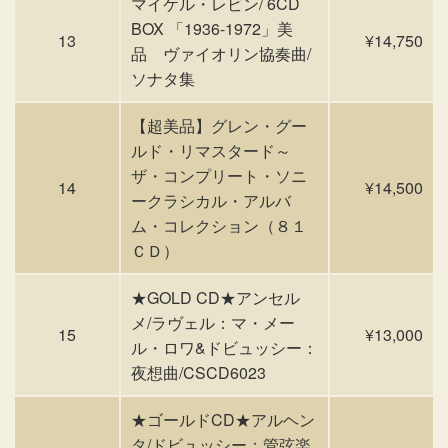
マイケル・レビン/ 6CD
BOX 「1936-1972」美
13
¥14,750
品 ヴァイオリン協奏曲/
ソナタ集
【超美品】グレン・グー
ルド・リマスタード～
ザ・コンプリート・ソニ
14
¥14,500
ークラシカル・アルバ
ム・コレクション（８１
ＣＤ）
★GOLD CD★アンセル
メ/ラヴェル：マ・メー
15
¥13,000
ル・ロワ&ドビュッシー：
夜想曲/CSCD6023
★ゴールドCD★アルヘン
タ/ドビュッシー：管弦楽