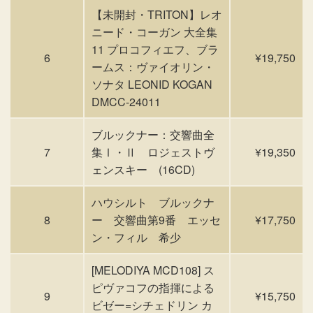
【未開封・TRITON】レオ
ニード・コーガン 大全集
11 プロコフィエフ、ブラ
6
¥19,750
ームス：ヴァイオリン・
ソナタ LEONID KOGAN
DMCC-24011
ブルックナー：交響曲全
7
集Ⅰ・Ⅱ ロジェストヴ
¥19,350
ェンスキー (16CD)
ハウシルト ブルックナ
8
ー 交響曲第9番 エッセ
¥17,750
ン・フィル 希少
[MELODIYA MCD108] ス
ピヴァコフの指揮による
9
¥15,750
ビゼー=シチェドリン カ