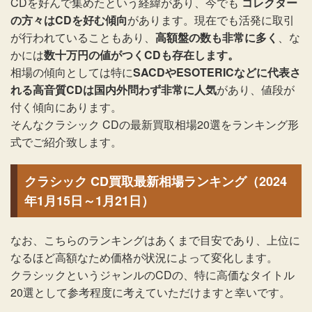
CDを好んで集めたという経緯があり、今でも
コレクター
の方々はCDを好む傾向
があります。現在でも活発に取引
が行われていることもあり、
高額盤の数も非常に多く
、な
かには
数十万円の値がつくCDも存在します。
相場の傾向としては特に
SACDやESOTERICなどに代表さ
れる高音質CDは国内外問わず非常に人気
があり、値段が
付く傾向にあります。
そんなクラシック CDの最新買取相場20選をランキング形
式でご紹介致します。
クラシック CD買取最新相場ランキング（2024
年1月15日～1月21日）
なお、こちらのランキングはあくまで目安であり、上位に
なるほど高額なため価格が状況によって変化します。
クラシックというジャンルのCDの、特に高価なタイトル
20選として参考程度に考えていただけますと幸いです。