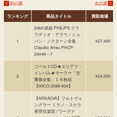
前の週
次の週
ランキング
商品タイトル
買取相場
24bit 紙箱 PHILIPS クラ
ウディオ・アラウ／ショ
1
パン：ノクターン全集
¥27,490
Claudio Arrau PHCP-
24046～7
ゴールドCD★エリアフ・
インバル★マーラー「交
2
¥24,000
響曲全集」１６枚組
【00CO-2589-604】
【ARKADIA】フルトヴェ
ングラー ミラノ・スカラ
座管弦楽団 / ワーグナ