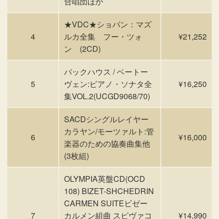
合唱団ほか
★VDC★ショパン：マズ
4
ルカ全集 フー・ツォ
¥21,252
ン (2CD)
バックハウス / ベートー
5
ヴェン:ピアノ・ソナタ全
¥16,250
集VOL.2(UCGD9068/70)
SACDシングルレイヤー
カラヤン/モーツァルト:管
6
¥16,000
楽器のための協奏曲集他
(3枚組)
OLYMPIA英盤CD(OCD
108) BIZET-SHCHEDRIN
CARMEN SUITEビゼー
7
カルメン組曲 スピヴァコ
¥14,990