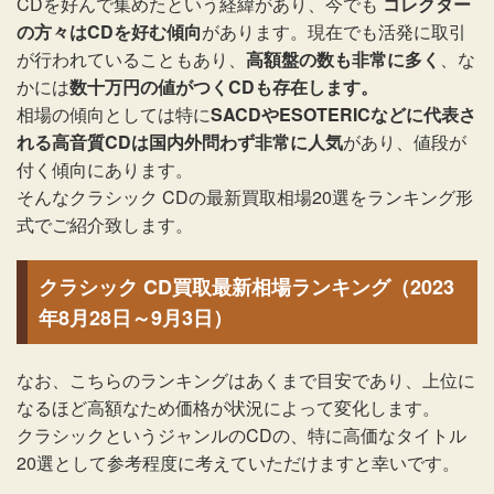
CDを好んで集めたという経緯があり、今でも
コレクター
の方々はCDを好む傾向
があります。現在でも活発に取引
が行われていることもあり、
高額盤の数も非常に多く
、な
かには
数十万円の値がつくCDも存在します。
相場の傾向としては特に
SACDやESOTERICなどに代表さ
れる高音質CDは国内外問わず非常に人気
があり、値段が
付く傾向にあります。
そんなクラシック CDの最新買取相場20選をランキング形
式でご紹介致します。
クラシック CD買取最新相場ランキング（2023
年8月28日～9月3日）
なお、こちらのランキングはあくまで目安であり、上位に
なるほど高額なため価格が状況によって変化します。
クラシックというジャンルのCDの、特に高価なタイトル
20選として参考程度に考えていただけますと幸いです。