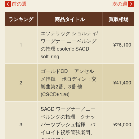
前の週
次の週
ランキング
商品タイトル
買取相場
エソテリック ショルティ/
ワーグナー ニーベルング
1
¥76,100
の指環 esoteric SACD
solti ring
ゴールドCD アンセル
メ指揮 ボロディン：交
2
¥41,400
響曲第2番、3番 他
(CSCD6126)
SACD ワーグナー／ニー
ベルングの指環 クナッ
3
パーツブッシュ指揮 バ
¥24,000
イロイト祝祭管弦楽団、