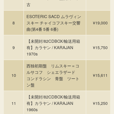
古
ESOTERIC SACD ムラヴィン
8
スキー チャイコフスキー交響
¥19,000
曲(第4番 5番 6番)
【未開封/82CDBOX/輸送用箱
9
有】カラヤン / KARAJAN
¥15,750
1970s
西独初期盤 リムスキー＝コ
ルサコフ シェエラザード
10
¥15,611
コンドラシン 青盤 ツート
ン盤
【未開封/82CDBOX/輸送用箱
11
有】カラヤン / KARAJAN
¥15,250
1960s