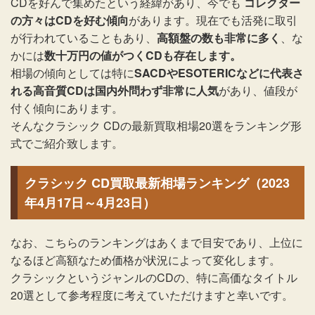
CDを好んで集めたという経緯があり、今でも
コレクター
の方々はCDを好む傾向
があります。現在でも活発に取引
が行われていることもあり、
高額盤の数も非常に多く
、な
かには
数十万円の値がつくCDも存在します。
相場の傾向としては特に
SACDやESOTERICなどに代表さ
れる高音質CDは国内外問わず非常に人気
があり、値段が
付く傾向にあります。
そんなクラシック CDの最新買取相場20選をランキング形
式でご紹介致します。
クラシック CD買取最新相場ランキング（2023
年4月17日～4月23日）
なお、こちらのランキングはあくまで目安であり、上位に
なるほど高額なため価格が状況によって変化します。
クラシックというジャンルのCDの、特に高価なタイトル
20選として参考程度に考えていただけますと幸いです。