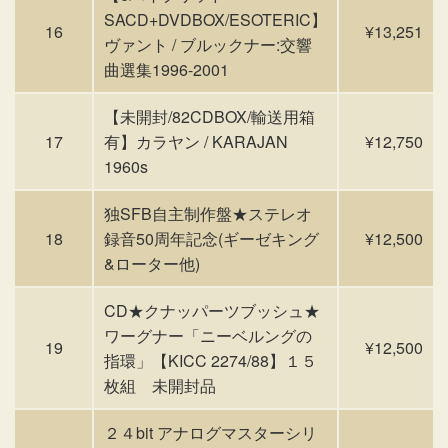
SACD+DVDBOX/ESOTERIC】
16
¥13,251
ヴァント / ブルックナー:交響
曲選集1996-2001
【未開封/82CDBOX/輸送用箱
17
有】カラヤン / KARAJAN
¥12,750
1960s
独SFB自主制作盤★ステレオ
18
録音50周年記念(ギーゼキング
¥12,500
&ローター他)
CD★クナッパーツブッシュ★
ワーグナー「ニーベルングの
19
¥12,500
指環」【KICC 2274/88】１５
枚組 未開封品
２４bit アナログマスターシリ