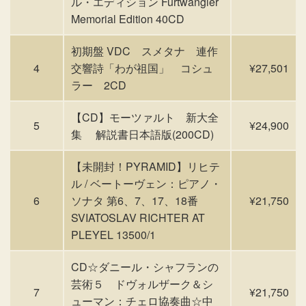
ル・エディション Furtwangler
Memorial Edition 40CD
初期盤 VDC スメタナ 連作
4
交響詩「わが祖国」 コシュ
¥27,501
ラー 2CD
【CD】モーツァルト 新大全
5
¥24,900
集 解説書日本語版(200CD)
【未開封！PYRAMID】リヒテ
ル / ベートーヴェン：ピアノ・
6
ソナタ 第6、7、17、18番
¥21,750
SVIATOSLAV RICHTER AT
PLEYEL 13500/1
CD☆ダニール・シャフランの
芸術５ ドヴォルザーク＆シ
7
¥21,750
ューマン：チェロ協奏曲☆中