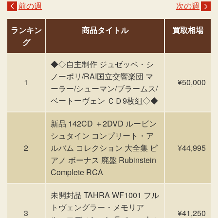
前の週
次の週
ランキン
商品タイトル
買取相場
グ
◆◇自主制作 ジュゼッペ・シ
ノーポリ/RAI国立交響楽団 マ
1
¥50,000
ーラー/シューマン/ブラームス/
ベートーヴェン ＣＤ9枚組◇◆
新品 142CD ＋2DVD ルービン
シュタイン コンプリート・ア
2
ルバム コレクション 大全集 ピ
¥44,995
アノ ボーナス 廃盤 Rubinstein
Complete RCA
未開封品 TAHRA WF1001 フル
トヴェングラー・メモリア
3
¥41,250