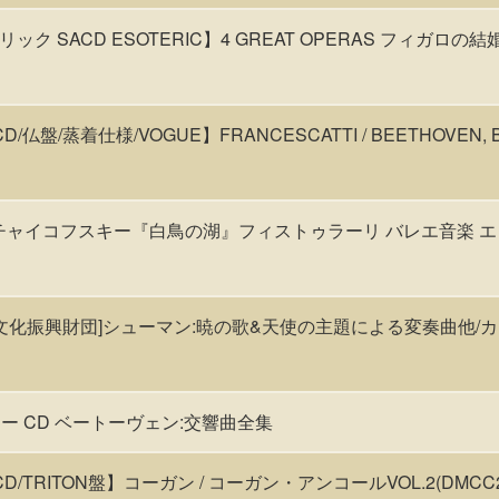
ク SACD ESOTERIC】4 GREAT OPERAS フィガロの
【CD/仏盤/蒸着仕様/VOGUE】FRANCESCATTI / BEETHOVEN, B
CD チャイコフスキー『白鳥の湖』フィストゥラーリ バレエ音楽 エ
伝統文化振興財団]シューマン:暁の歌&天使の主題による変奏曲他/カ
ー CD ベートーヴェン:交響曲全集
;【CD/TRITON盤】コーガン / コーガン・アンコールVOL.2(DMCC2