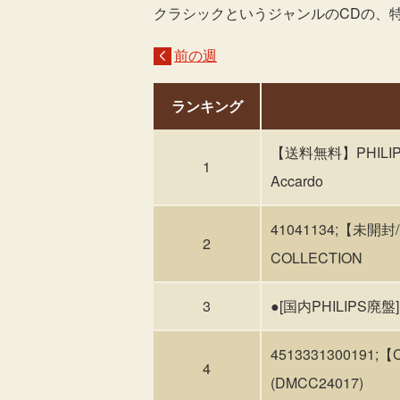
クラシックというジャンルのCDの、
前の週
ランキング
【送料無料】PHILIPS
1
Accardo
41041134;【未開封
2
COLLECTION
3
●[国内PHILIP
451333130019
4
(DMCC24017)