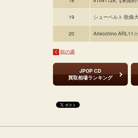
18
41041128;【未開封/
19
シューベルト:歌曲大全
20
Arlecchino ARL11
前の週
JPOP CD
買取相場ランキング