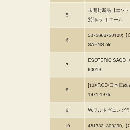
未開封新品【エソテリッ
5
髪師/ラ.ボエーム
3072666720100;
6
SAENS etc.
ESOTERIC SA
7
90019
[13XRCD/日本
8
1971-1975
9
W.フルトヴェングラ
10
4513331300290