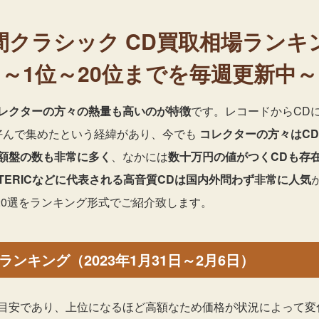
間クラシック
CD買取相場ランキ
～1位～20位までを毎週更新中～
レクターの方々の熱量も高いのが特徴
です。レコードからCD
好んで集めたという経緯があり、今でも
コレクターの方々はC
額盤の数も非常に多く
、なかには
数十万円の値がつくCDも存
OTERICなどに代表される高音質CDは国内外問わず非常に人気
20選をランキング形式でご紹介致します。
ンキング（2023年1月31日～2月6日）
目安であり、上位になるほど高額なため価格が状況によって変