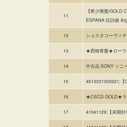
【希少廃盤/GOLD
11
ESPANA 狂詩曲 Ar
12
ショスタコーヴィチ
13
★西独青盤★ローラ
14
中古品 SONY ソニー 
15
4513331300221
16
★CSCD GOL
17
41041129;【未開封/