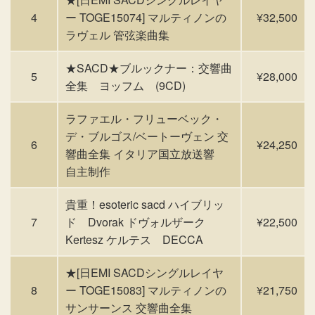
4
ー TOGE15074] マルティノンの
¥32,500
ラヴェル 管弦楽曲集
★SACD★ブルックナー：交響曲
5
¥28,000
全集 ヨッフム (9CD)
ラファエル・フリューベック・
デ・ブルゴス/ベートーヴェン 交
6
¥24,250
響曲全集 イタリア国立放送響
自主制作
貴重！esoteric sacd ハイブリッ
7
ド Dvorak ドヴォルザーク
¥22,500
Kertesz ケルテス DECCA
★[日EMI SACDシングルレイヤ
8
ー TOGE15083] マルティノンの
¥21,750
サンサーンス 交響曲全集