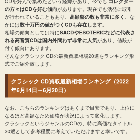
CDを好んで集めたという経緯があり、今でも
コレクター
の方々はCDを好む傾向
があります。現在でも活発に取引
が行われていることもあり、
高額盤の数も非常に多く
、な
かには
数十万円の値がつくCDも存在します。
相場の傾向としては特に
SACDやESOTERICなどに代表さ
れる高音質CDは国内外問わず非常に人気
があり、値段が
付く傾向にあります。
そんなクラシック CDの最新買取相場20選をランキング形
式でご紹介致します。
クラシック CD買取最新相場ランキング（2022
年6月14日～6月20日）
なお、こちらのランキングはあくまで目安であり、上位に
なるほど高額なため価格が状況によって変化します。
クラシックというジャンルのCDの、特に高価なタイトル
20選として参考程度に考えていただけますと幸いです。