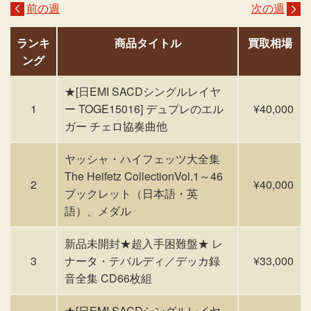
前の週
次の週
ランキ
商品タイトル
買取相場
ング
★[日EMI SACDシングルレイヤ
1
ー TOGE15016] デュプレのエル
¥40,000
ガー チェロ協奏曲他
ヤッシャ・ハイフェッツ大全集
The Heifetz CollectionVol.1～46
2
¥40,000
ブックレット（日本語・英
語）、メダル
新品未開封★超入手困難盤★ レ
3
ナータ・テバルディ／デッカ録
¥33,000
音全集 CD66枚組
★[日EMI SACDシングルレイヤ